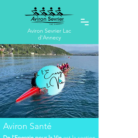
Aviron Sevrier Lac
d'Annecy
Aviron Santé
De l'Energie pour la Vie
est la section