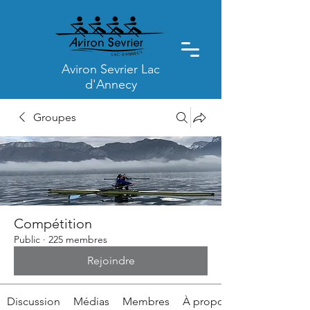
Aviron Sevrier Lac
d'Annecy
Groupes
Compétition
Public
·
225 membres
Rejoindre
Discussion
Médias
Membres
À propos