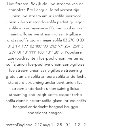
Live Stream. Bekijk de Live streams van de 
complete Pro League Je zal verrast zijn... 
union live stream amuzu sofifa liverpool 
union kijken matondo sofifa parfait guiagon 
sofifa eckert ayensa sofifa liverpool union 
saint gilloise live stream ru saint-gilloise 
undav sofifa bjorn meijer sofifa 03 270' 0 00 
0' 2 1 4 199' 02 180' 90' 242' 97' 257' 254' 3 
239' 01 13' 111' 183' 131' 28' 5' Populaire 
zoekopdrachten liverpool union live terho 
sofifa union liverpool live union saint-gilloise 
live stream union saint-gilloise streaming 
gratuit amani sofifa amoura sofifa anderlecht 
standard streaming anderlecht union live 
stream anderlecht union saint gilloise 
streaming andi zeqiri sofifa casper terho 
sofifa dennis eckert sofifa gianni bruno sofifa 
hesgoal anderlecht hesgoal brugge 
anderlecht hesgoal. 

matchDayLabel 2 17 aug 1 - 2 5 - 0 1 - 1 2 - 2 