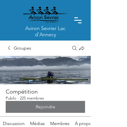
Aviron Sevrier Lac
d'Annecy
Groupes
Compétition
Public
·
225 membres
Rejoindre
Discussion
Médias
Membres
À propos