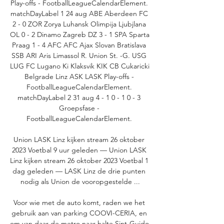
Play-offs - FootballLeagueCalendarElement. 
matchDayLabel 1 24 aug ABE Aberdeen FC 
2 - 0 ZOR Zorya Luhansk Olimpija Ljubjlana 
OL 0 - 2 Dinamo Zagreb DZ 3 - 1 SPA Sparta 
Praag 1 - 4 AFC AFC Ajax Slovan Bratislava 
SSB ARI Aris Limassol R. Union St. -G. USG 
LUG FC Lugano Ki Klaksvik KIK CB Cukaricki 
Belgrade Linz ASK LASK Play-offs - 
FootballLeagueCalendarElement. 
matchDayLabel 2 31 aug 4 - 1 0 - 1 0 - 3 
Groepsfase - 
FootballLeagueCalendarElement. 

Union LASK Linz kijken stream 26 oktober 
2023 Voetbal 9 uur geleden — Union LASK 
Linz kijken stream 26 oktober 2023 Voetbal 1 
dag geleden — LASK Linz de drie punten 
nodig als Union de vooropgestelde ...

Voor wie met de auto komt, raden we het 
gebruik aan van parking COOVI-CERIA, en 
om van daar de metro naar halte Sint-Guido 