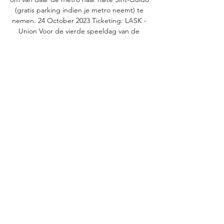
(gratis parking indien je metro neemt) te 
nemen. 24 October 2023 Ticketing: LASK - 
Union Voor de vierde speeldag van de 
groepsfase van de UEFA Europa League 
nemen onze Unionsten het op tegen LASK 
in Linz. Net zoals tijdens de uitwedstrijd 
tegen Liverpool kan je via onze website een 
voucher aankopen dat je kan inwisselen 
tegen een wedstrijdticket. Hieronder meer 
info. 

[[[streamen*]][[] Union Saint-Gilloise LASK 
Linz kijken live 16 uur geleden — 
[streamen*]][[] Union Saint-Gilloise LASK 
Linz kijken live 26 oktober 2023 16 uur 
geleden — “Ik vind LASK een topteam, van 
onderschatting ...

UEFA Europa League | Live of in replay, 
nieuws, kalender en uitslagen - Proximus 
PickxDerde kwalificatieronde - 