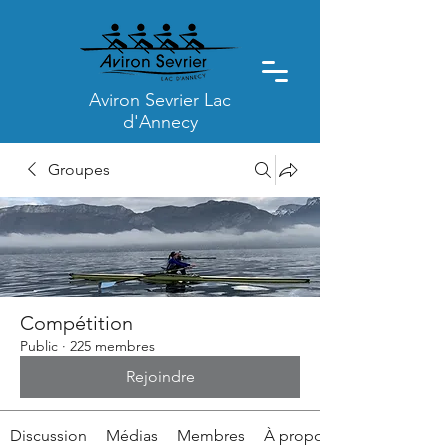
Aviron Sevrier Lac
d'Annecy
Groupes
Compétition
Public
·
225 membres
Rejoindre
Discussion
Médias
Membres
À propos