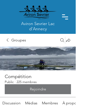
Aviron Sevrier Lac
d'Annecy
Groupes
Compétition
Public
·
225 membres
Rejoindre
Discussion
Médias
Membres
À propos