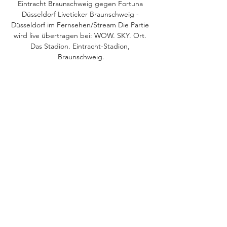
Eintracht Braunschweig gegen Fortuna 
Düsseldorf Liveticker Braunschweig - 
Düsseldorf im Fernsehen/Stream Die Partie 
wird live übertragen bei: WOW. SKY. Ort. 
Das Stadion. Eintracht-Stadion, 
Braunschweig.

Eintracht Braunschweig vs. Fortuna 
Düsseldorf im Radio Live Höre die 2. Fußball 
Bundesliga im Live Stream. Das Spiel 
Eintracht Braunschweig gegen Fortuna 
Düsseldorf beginnt am 27. Oktober 2023 um 
09:30 Uhr. 2 ...

Eintracht Braunschweig - Fortuna 
Düsseldorf » Wett-Tipps Eintracht 
Braunschweig feierte den Heimsieg gegen 
Fortuna Düsseldorf im Jahre 2016. So 
schauen Sie den Eintracht Braunschweig - 
Fortuna Düsseldorf Live Stream.