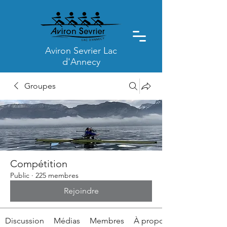
Aviron Sevrier Lac
d'Annecy
Groupes
Compétition
Public
·
225 membres
Rejoindre
Discussion
Médias
Membres
À propos