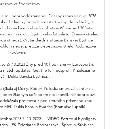
rezova vs Podbrezova ...

ie mu neprivodil zranenie. Dnešný zápas sleduje 3078 
čil z lavičky poriadne naštartovaný! Je viditeľný, a 
 Gól z kopačky mu ukradol obetavý Willwéber! 70Peter 
rannom zákroku bystrického futbalistu. Dnešný strelec 
sí striedať. 69Štandardná situácia Banskej Bystrice 
ýchlom slede, pretože Depetrisovu strelu Podbrezová 
likvidovala. 

ivo 27.10.2023 Živý pred 10 hodinami — Eurosport is 
ga match updates. Get the full recap of FK Zeleziarne 
á - Dukla Banská Bystrica, ...

a týkala aj Dukly. Róbert Polievka smeroval center na 
ni jeden žiadnym spôsobom nezakončil. 75Podbrezová 
o nedokázala profitovať z ponúknutého priameho kopu. 
ím MFK Dukla Banská Bystrica (Branislav Ľupták). 

októbra 2023 7. 10. 2023 — VIDEO Pozrite si highlighty 
ica - FK Železiarne Podbrezová | Šport. skSúvisiace 