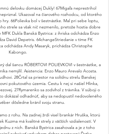
emnú delovku domácej Dukly! 67Migaľa neprestrihol 
 nepriznal. Ukazoval na čiarového rozhodcu, od ktorého 
ry. 66Polievka bol v šestnástke. Mal pri sebe loptu, 
jeho strele sa však nič nezmenilo, pretože hostia dobre 
e MFK Dukla Banská Bystrica: z ihriska odchádza Enzo 
za David Depetris. 64changeStriedanie v tíme FK 
ska odchádza Andy Masaryk, prichádza Christophe 
Kabongo. 

orý dal šancu RÓBERTOVI POLIEVKOVI v šestnástke, a 
níka nemýlil. Asistencia: Enzo Mauro Arevalo Acosta. 
ovi. 28Črtal sa priestor na solídnu strelu Banskej 
ovni pokutového územia. Cestu k nej si našiel Hlinka, 
zovej. 27Rymarenko sa zodvihol z trávnika. V súboji o 
eň to dokázal odhadnúť, aby sa nedopustil nedovoleného 
wéber dôsledne bránil svoju stranu. 

amo z rohu. Na zadnej žrdi visel brankár Hruška, ktorú 
k Kuzma má kvalitné strely z väčších vzdialeností. V 
dnu z nich. Banská Bystrica zasahovala a je z toho 
bránil nahrávať vzduchom dobre postavený Ďatko. 