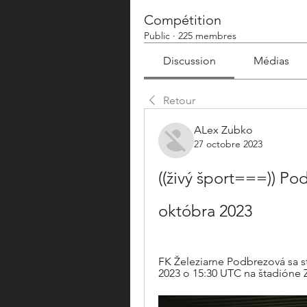
Compétition
Public
·
225 membres
Discussion
Médias
Retour
ALex Zubko
27 octobre 2023
((živý šport===)) Pod
októbra 2023
FK Železiarne Podbrezová sa st
2023 o 15:30 UTC na štadióne