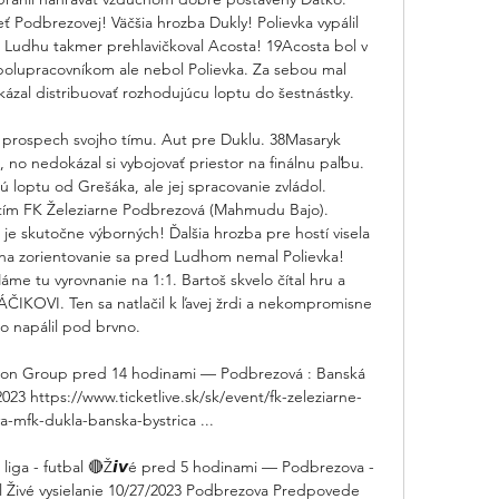
ť Podbrezovej! Väčšia hrozba Dukly! Polievka vypálil 
a Ludhu takmer prehlavičkoval Acosta! 19Acosta bol v 
 spolupracovníkom ale nebol Polievka. Za sebou mal 
zal distribuovať rozhodujúcu loptu do šestnástky. 

 v prospech svojho tímu. Aut pre Duklu. 38Masaryk 
no nedokázal si vybojovať priestor na finálnu paľbu. 
 loptu od Grešáka, ale jej spracovanie zvládol. 
 tím FK Železiarne Podbrezová (Mahmudu Bajo). 
e skutočne výborných! Ďalšia hrozba pre hostí visela 
 na zorientovanie sa pred Ludhom nemal Polievka! 
e tu vyrovnanie na 1:1. Bartoš skvelo čítal hru a 
ČIKOVI. Ten sa natlačil k ľavej žrdi a nekompromisne 
to napálil pod brvno. 

adron Group pred 14 hodinami — Podbrezová : Banská 
2023 https://www.ticketlive.sk/sk/event/fk-zeleziarne-
-mfk-dukla-banska-bystrica ...

liga - futbal 🔴Ž𝙞𝙫é pred 5 hodinami — Podbrezova - 
al Živé vysielanie 10/27/2023 Podbrezova Predpovede 