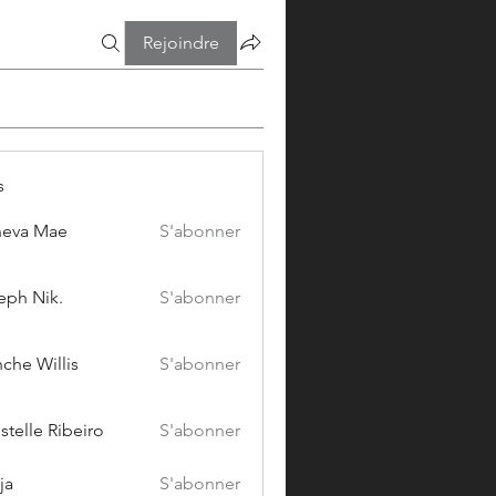
Rejoindre
s
eva Mae
S'abonner
eph Nik.
S'abonner
che Willis
S'abonner
stelle Ribeiro
S'abonner
ja
S'abonner