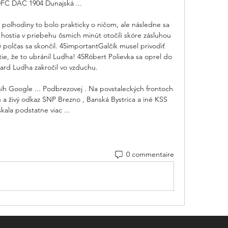
yFC DAC 1904 Dunajská ...

 polhodiny to bolo prakticky o ničom, ale následne sa 
hostia v priebehu ôsmich minút otočili skóre zásluhou 
polčas sa skončil. 45importantGalčík musel privodiť 
stie, že to ubránil Ludha! 45Róbert Polievka sa oprel do 
hard Ludha zakročil vo vzduchu. 

níh Google ... Podbrezovej . Na povstaleckých frontoch 
h a živý odkaz SNP Brezno , Banská Bystrica a iné KSS 
skala podstatne viac ...
0 commentaire