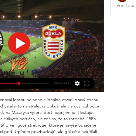
Voir tou
noval loptou na nohe a ideálne otvoril pravú stranu 
ystal si to na strelecký pokus, ale čiarový rozhodca 
klz na Masaryka vyzeral dosť nepríjemne. Hosťujúci 
a citlivých partiách, ale zdá sa, že to rozbehá. 15Po 
ítiť prvé ligové stretnutie, ktoré je navyše označené 
i pod Urpínom povzbudzujú, ale gól ešte nekričali. 
