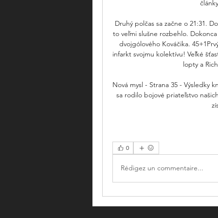
článk
Druhý polčas sa začne o 21:31. Do
to veľmi slušne rozbehlo. Dokonca 
dvojgólového Kováčika. 45+1Prvý 
infarkt svojmu kolektívu! Veľké šťa
lopty a Ric
Nová mysl - Strana 35 - Výsledky k
sa rodilo bojové priateľstvo našic
zí
0
Rédigez un commentaire...