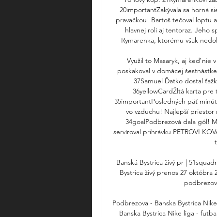
20importantZakývala sa horná sie
pravačkou! Bartoš tečoval loptu 
hlavnej roli aj tentoraz. Jeho
Rymarenka, ktorému však nedoká
Využil to Masaryk, aj keď nie
poskakoval v domácej šestnástke, 
37Samuel Ďatko dostal ťažkú
36yellowCardŽltá karta pre
35importantPosledných päť minút j
vo vzduchu! Najlepší priestor
34goalPodbrezová dala gól! Mám
servíroval prihrávku PETROVI KOVÁ
Banská Bystrica živý pr | 51squ
Bystrica živý prenos 27 októbra 
podbrezova
Podbrezova - Banska Bystrica Nike 
Banska Bystrica Nike liga - futb