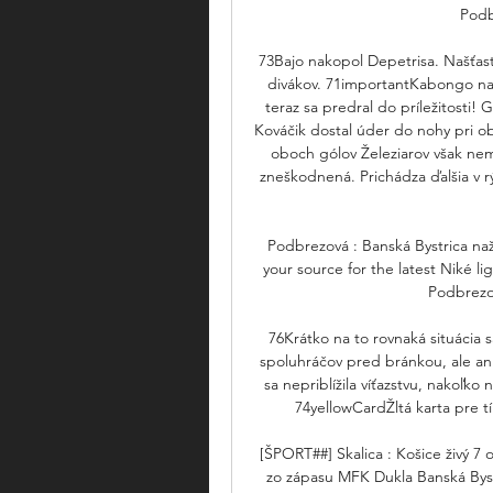
Podb
73Bajo nakopol Depetrisa. Našťast
divákov. 71importantKabongo nasko
teraz sa predral do príležitosti!
Kováčik dostal úder do nohy pri ob
oboch gólov Železiarov však nemu
zneškodnená. Prichádza ďalšia v r
Podbrezová : Banská Bystrica naž
your source for the latest Niké li
Podbrezov
76Krátko na to rovnaká situácia s
spoluhráčov pred bránkou, ale a
sa nepriblížila víťazstvu, nakoľk
74yellowCardŽltá karta pre t
[ŠPORT##] Skalica : Košice živý 7 
zo zápasu MFK Dukla Banská Bystr