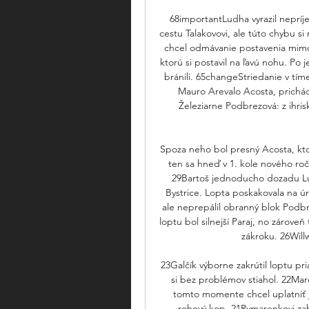
68importantLudha vyrazil nepríj
cestu Talakovovi, ale túto chybu si
chcel odmávanie postavenia mimo h
ktorú si postavil na ľavú nohu. Po 
bránili. 65changeStriedanie v tím
Mauro Arevalo Acosta, prichád
Železiarne Podbrezová: z ihri
Spoza neho bol presný Acosta, kt
ten sa hneď v 1. kole nového roč
29Bartoš jednoducho dozadu Ludh
Bystrice. Lopta poskakovala na úr
ale neprepálil obranný blok Podbre
loptu bol silnejší Paraj, no zárov
zákroku. 26Will
23Galčík výborne zakrútil loptu pri
si bez problémov stiahol. 22Mare
tomto momente chcel uplatniť je
rohový kop. 21Rymarenkovi za