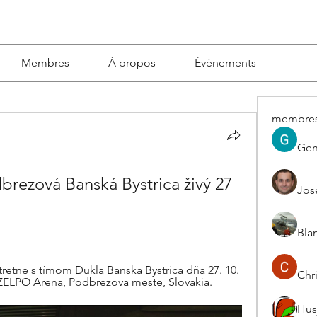
Membres
À propos
Événements
membre
Gen
brezová Banská Bystrica živý 27 
Jos
Blan
retne s tímom Dukla Banska Bystrica dňa 27. 10. 
Chri
 ZELPO Arena, Podbrezova meste, Slovakia.
Hus