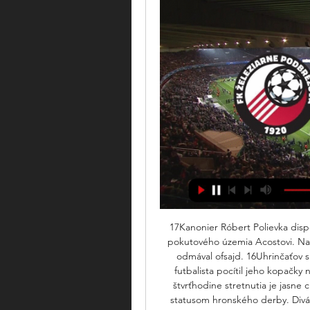
17Kanonier Róbert Polievka dispo
pokutového územia Acostovi. Nach
odmával ofsajd. 16Uhrinčaťov s
futbalista pocítil jeho kopačky n
štvrťhodine stretnutia je jasne c
statusom hronského derby. Divác