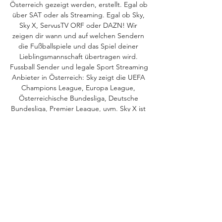
Österreich gezeigt werden, erstellt. Egal ob 
über SAT oder als Streaming. Egal ob Sky, 
Sky X, ServusTV ORF oder DAZN! Wir 
zeigen dir wann und auf welchen Sendern 
die Fußballspiele und das Spiel deiner 
Lieblingsmannschaft übertragen wird. 
Fussball Sender und legale Sport Streaming 
Anbieter in Österreich: Sky zeigt die UEFA 
Champions League, Europa League, 
Österreichische Bundesliga, Deutsche 
Bundesliga, Premier League, uvm. Sky X ist 
das Streamingprodukt von Sky und zeigt 
deswegen auch die gleichen Fussballspiele 
wie Sky. 

(Liveübertragung==) Union gegen LASK im 
stream 26.10. vor 9 Stunden — 
(Liveübertragung==) Union gegen LASK im 
stream 26.10.2023. 04.10.2023 — 
(LIVESTREAM-TV===) Toulouse gegen LASK 
im internet 5 Oktober 2023 vor ...
