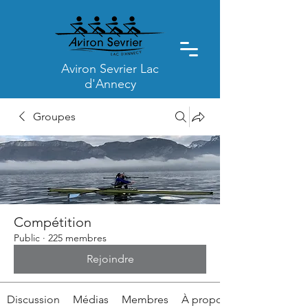
Aviron Sevrier Lac
d'Annecy
Groupes
Compétition
Public
·
225 membres
Rejoindre
Discussion
Médias
Membres
À propos