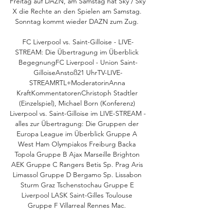
Freitag auf DAZN, am Samstag hat Sky / Sky 
X die Rechte an den Spielen am Samstag. 
Sonntag kommt wieder DAZN zum Zug. 

FC Liverpool vs. Saint-Gilloise - LIVE-
STREAM: Die Übertragung im Überblick 
BegegnungFC Liverpool - Union Saint-
GilloiseAnstoß21 UhrTV-LIVE-
STREAMRTL+ModeratorinAnna 
KraftKommentatorenChristoph Stadtler 
(Einzelspiel), Michael Born (Konferenz) 
Liverpool vs. Saint-Gilloise im LIVE-STREAM - 
alles zur Übertragung: Die Gruppen der 
Europa League im Überblick Gruppe A 
West Ham Olympiakos Freiburg Backa 
Topola Gruppe B Ajax Marseille Brighton 
AEK Gruppe C Rangers Betis Sp. Prag Aris 
Limassol Gruppe D Bergamo Sp. Lissabon 
Sturm Graz Tschenstochau Gruppe E 
Liverpool LASK Saint-Gilles Toulouse 
Gruppe F Villarreal Rennes Mac. 
