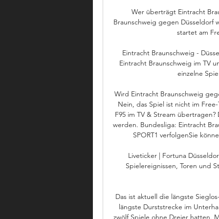
Wer überträgt Eintracht Bra
Braunschweig gegen Düsseldorf wir
startet am Fre
Eintracht Braunschweig - Düssel
Eintracht Braunschweig im TV un
einzelne Spie
Wird Eintracht Braunschweig geg
Nein, das Spiel ist nicht im Fre
F95 im TV & Stream übertragen? Da
werden. Bundesliga: Eintracht Bra
SPORT1 verfolgenSie können 
Liveticker | Fortuna Düsseldor
Spielereignissen, Toren und St
Das ist aktuell die längste Sieglos
längste Durststrecke im Unterha
zwölf Spiele ohne Dreier hatten. M