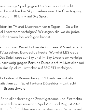
unschweigs Spiel gegen Das Spiel von Eintracht 
d somit live bei Sky zu sehen sein. Die Übertragung 
itag um 18 Uhr – auf Sky Sport ...

dorf im TV und Livestream vor 6 Tagen — Du willst 
d Livestream verfolgen? Wir sagen dir, wo du jedes 
l der Löwen live verfolgen kannst.

en Fortuna Düsseldorf heute im Free-TV übertragen? 
e-TV zu sehen. Bundesliga heute: Wo wird EBS gegen 
s Spiel kann auf Sky und im Sky-Livestream verfolgt 
unschweig gegen Fortuna Düsseldorf im Liveticker bei 
das Spiel im Liveticker auf SPORT1 verfolgen. 

f - Eintracht Braunschweig 3:1 Liveticker mit allen 
atistiken zum Spiel Fortuna Düsseldorf - Eintracht 
Braunschweig.

-Serie aller derzeitigen Zweitligateams und Eintrachts 
us seitdem sie zwischen April 2021 und August 2022 
it nur fünf Punkten aus den ersten zehn Partien spielt 