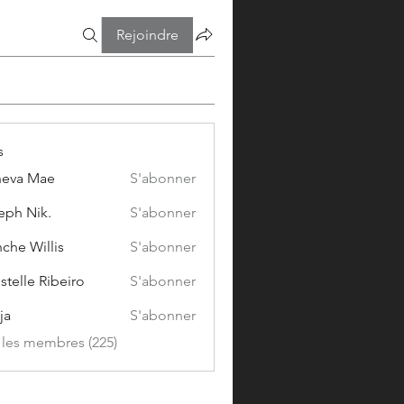
Rejoindre
s
eva Mae
S'abonner
eph Nik.
S'abonner
che Willis
S'abonner
stelle Ribeiro
S'abonner
ja
S'abonner
s les membres (225)