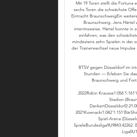
Mit 19 Toren stellt die Fortuna 
sechs Toren die schwächste Offen
Eintracht BraunschweigEin weiterer
Braunschweig. Jens Härtel w
interimsweise. Härtel konnte in 
einfahren, was den schwächste
mindestens zehn Spielen in der zw
der Trainerwechsel neue Impulse s
BTSV gegen Düsseldorf im inte
Stunden — Erleben Sie das 2
Braunschweig und Fortun
2022Robin Krausse1:056'1:161'
Stadion (Braun
DankertDüsseldorf2:21:0B
2021Kownacki1:042'1:151'BärSh
Spiel-Arena (Düsseldo
SpieleBundesliga9U9843:42262. 
Liga0U1