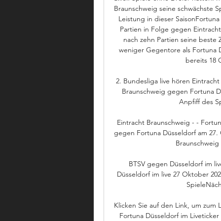
Braunschweig seine schwächste Spie
Leistung in dieser SaisonFortuna 
Partien in Folge gegen Eintrach
nach zehn Partien seine beste Zw
weniger Gegentore als Fortuna D
bereits 18
2. Bundesliga live hören Eintrach
Braunschweig gegen Fortuna Düss
Anpfiff des Sp
Eintracht Braunschweig - - Fortuna
gegen Fortuna Düsseldorf am 27. O
Braunschweig S
BTSV gegen Düsseldorf im li
Düsseldorf im live 27 Oktober 202
SpieleNächs
Klicken Sie auf den Link, um zum 
Fortuna Düsseldorf im Liveticke