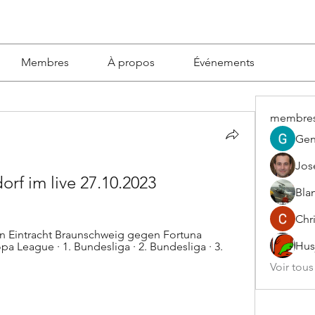
Membres
À propos
Événements
membre
Gen
Jos
rf im live 27.10.2023
Blan
Chri
n Eintracht Braunschweig gegen Fortuna 
Hus
pa League · 1. Bundesliga · 2. Bundesliga · 3. 
Voir tou