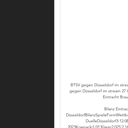
BTSV gegen Düsseldorf im stre
gegen Düsseldorf im stream 27 
Eintracht Brau
Bilanz Eintr
DüsseldorfBilanzSpieleFormWettb
DuelleDüsseldorf3:12:0Br
2023Kownacki1:01'Klarer2:025'2:1