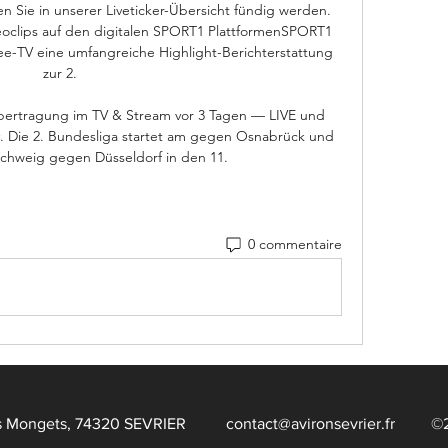
en Sie in unserer Liveticker-Übersicht fündig werden. 
eoclips auf den digitalen SPORT1 PlattformenSPORT1 
e-TV eine umfangreiche Highlight-Berichterstattung 
zur 2. 

bertragung im TV & Stream vor 3 Tagen — LIVE und 
. Die 2. Bundesliga startet am gegen Osnabrück und 
schweig gegen Düsseldorf in den 11.
0 commentaire
te des Mongets, 74320 SEVRIER
contact@avironsevrier.fr
©202