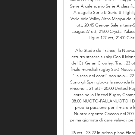
Serie A calendario Serie A classifi
A pagelle Serie B Serie B Highli
Varie Vela Volley Altro Mappa del 
ott, 20:45 Genoa- Salernitana-
League27 ott, 21:00 Crystal Pala
Ligue 127 ott, 21:00 Cler
Allo Stade de France, la Nuova...
azzurro stasera su sky Con il Mondia
del Ct Kieran Crowley. Tre... 23 o
finale mondiali rugby Sarà Nuova Z
"La resa dei conti" non solo... 22 o
Sono gli Springboks la seconda fin
vincono... 21 ott - 20:00 United Ru
corsa nello United Rugby Champio
08:00 NUOTO-PALLANUOTO I Domina
propria passione per il mare e lo 
Nuoto: argento Ceccon nei 200 
prima giornata di gare valevoli pe
26 ott - 23:22 in primo piano Fiore