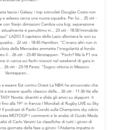
sta lascia i Galaxy: i top svincolati Douglas Costa non 
 e adesso cerca una nuova squadra. Per lui... 25 ott - 
one con Steijn dimissioni Cambia una big: separazione 
e attualmente è penultimo in... 23 ott - 18:50 Immobile: 
ui" LAZIO Il capitano della Lazio allontana le voci su 
quadra... 22 ott - 18:45 Hamilton: "C'erano altri non in 
lota della Mercedes ammette l'irregolarità al fondo 
o il... 26 ott - 23:40 Verstappen: "Fischi? Ma la F1 ora 
e in carica sui fischi ricevuti nel weekend di gara in 
. 26 ott - 23:18 Perez: "Sogno vittoria in Messico. 
Verstappen... 

na a essere Est contro Ovest La NBA ha annunciato che 
 a essere quello classico della... 26 ott - 11:36 Vai alla 
Novità: divertiti e sfida gli amici su skysport. it 
 fino alla 19^ in francia I Mondiali di Rugby LIVE su Sky 
odcast di Paolo Condò sulla Champions sky calcio 
puntata MOTOGP I commenti e le analisi di Guido Meda 
 di Carlo Vanzini Le classifiche di tutti i gironi di 
za giornata della fase a gironi: l'Atalanta impatta in 