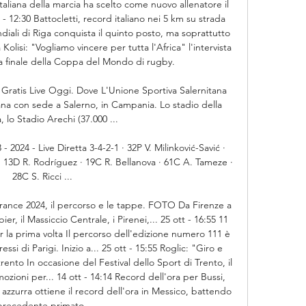
taliana della marcia ha scelto come nuovo allenatore il 
 - 12:30 Battocletti, record italiano nei 5 km su strada 
diali di Riga conquista il quinto posto, ma soprattutto 
olisi: "Vogliamo vincere per tutta l'Africa" l'intervista 
la finale della Coppa del Mondo di rugby. 

tis Live Oggi. Dove L'Unione Sportiva Salernitana 
liana con sede a Salerno, in Campania. Lo stadio della 
 lo Stadio Arechi (37.000 ...

- 2024 - Live Diretta 3-4-2-1 · 32P V. Milinković-Savić · 
 13D R. Rodríguez · 19C R. Bellanova · 61C A. Tameze · 
28C S. Ricci ...

rance 2024, il percorso e le tappe. FOTO Da Firenze a 
er, il Massiccio Centrale, i Pirenei,... 25 ott - 16:55 11 
er la prima volta Il percorso dell'edizione numero 111 è 
ssi di Parigi. Inizio a... 25 ott - 15:55 Roglic: "Giro e 
rento In occasione del Festival dello Sport di Trento, il 
ozioni per... 14 ott - 14:14 Record dell'ora per Bussi, 
azzurra ottiene il record dell'ora in Messico, battendo 
 precedente primato... 
