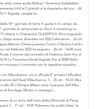
nte vedo come esulta Beltran" fiorentina Soddisfatto 
ommenta il 6-0 al Cukaricki e la doppietta del suo... 26 
23:17 Kayode, caviglia ko. 

 della 10^ giornata di Serie A guida tv In campo da 
^ giornata di campionato su Sky e in streaming su 
115 vittorie in Champions CLASSIFICA Altro traguardo 
i. Dopo essere diventato nel 2022 l'allenatore... 26 ott 
oppia Vlahovic-Chiesa juventus Contro il Verona il serbo 
 cui nel febbraio 2022 ha segnato... 26 ott - 16:00 Juve, 
ficiale il rinnovo del contratto di Federico Gatti fino al 
- 16:33 La Fiorentina blinda Kayode fino al 2028 Nello 
i rinnovano il contratto con le rispettive squadre:... 

con Villeurbanne: ora è ufficiale E' arrivata l'ufficialità. 
atore dell'Asvel Villeurbanne: il... 25 ott - 10:23 Alba 
 alle 20 L'Olimpia Milano visita il parquet dell'Alba 
no di Eurolega: Mirotic e compagni... 

meno di un anno dall'inizio delle Olimpiadi di Parigi 
l è il... 11 ott - 14:01 Palmisano ha scelto Dessi: la 