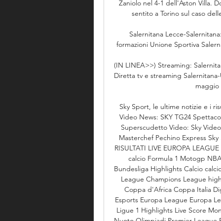
Zaniolo nel 4-1 dell'Aston Villa. 
sentito a Torino sul caso dell
Salernitana Lecce-Salernitana:
formazioni Unione Sportiva Salerni
(IN LINEA>>) Streaming: Salernitan
Diretta tv e streaming Salernitana-
maggio 2
Sky Sport, le ultime notizie e i ri
Video News: SKY TG24 Spetta
Superscudetto Video: Sky Video 
Masterchef Pechino Express Sky Spo
RISULTATI LIVE EUROPA LEAGU
calcio Formula 1 Motogp NBA T
Bundesliga Highlights Calcio calc
League Champions League highl
Coppa d'Africa Coppa Italia Di
Esports Europa League Europa Leag
Ligue 1 Highlights Live Score Mo
Nuoto Olimpiadi Premier League P