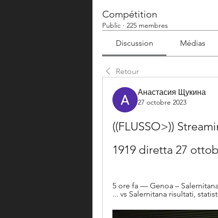
Compétition
Public
·
225 membres
Discussion
Médias
Retour
Анастасия Щукина
27 octobre 2023
((FLUSSO>)) Streami
1919 diretta 27 otto
5 ore fa — Genoa – Salernitana
... vs Salernitana risultati, stati