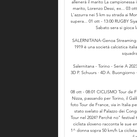
allenerà il marito La campionessa i
marito, Lorenzo Dessi, ex... 03 ott
L'azzurra nei 5 km su strada ai Mon
supera... 01 ott - 13:00 RUGBY Siya K
Sabato sera si gioca 
SALERNITANA-Genoa Streaming Gra
1919 è una società calcistica ita
squadra,
Salernitana - Torino - Serie A 2023 
3D P. Schuurs · 4D A. Buongiorno ·
08 ott - 08:01 CICLISMO Tour de F
Nizza, passando per Torino, il Galibi
foto Tour de France, via in Italia p
stato svelato al Palazzo dei Congre
Tour nel 2024? Perché no" festival t
ciclista sloveno racconta le sue em
1^ donna sopra 50 km/h La ciclista 
il