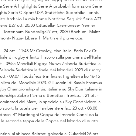
ca Serie A highlights Serie A probabili formazioni Serie 
ghts Serie C Sport USA Statistiche Superbike Tennis 
sito Archivio La mia home Notifiche Seguici: Serie A27 
Serie B27 ott, 20:30 Cittadella- Cremonese-Premier 
ce- Tottenham-Bundesliga27 ott, 20:30 Bochum- Mainz-
mont- Nizza- Libere 1, Martin è il più veloce. 

 24 ott - 11:43 Mr Crowley, ciao Italia. Parla l'ex Ct 
le di rugby è finito il lavoro sulla panchina dell'Italia 
tt - 09:55 Mondiali Rugby: Nuova Zelanda-Sudafrica la 
elanda-Sudafrica la finale dei Mondiali 2023 di rugby: 
tt - 09:07 Il Sudafrica è in finale: Inghilterra ko 16-15 
alista del Mondiale 2023. Gli uomini di Rassie Erasmus 
gby Championship al via, italiane su Sky Due italiane in 
nship: Zebre Parma e Benetton Treviso.... 21 ott - 
tori del Mare, lo speciale su Sky Condividere la 
sport, la tutela per l’ambiente e la... 20 ott - 08:00 
dorso, 4° Martineghi Coppa del mondo Conclusa la 
r la seconda tappa della Coppa del Mondo di nuoto... 

ntina, si sblocca Beltran: goleada al Cukaricki 26 ott - 