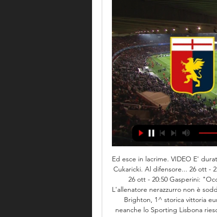
Ed esce in lacrime. VIDEO E' durata
Cukaricki. Al difensore... 26 ott -
26 ott - 20:50 Gasperini: "
L'allenatore nerazzurro non è soddis
Brighton, 1^ storica vittoria eu
neanche lo Sporting Lisbona riesce 