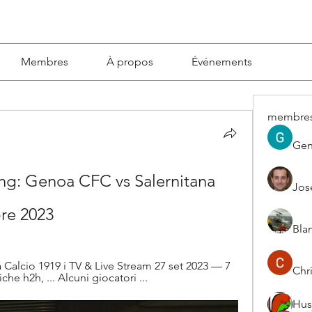
Membres
À propos
Événements
membre
Gen
ng: Genoa CFC vs Salernitana 
Jos
bre 2023
Blan
 Calcio 1919 i TV & Live Stream 27 set 2023 — 7 
Chri
stiche h2h, ... Alcuni giocatori ...
Hus