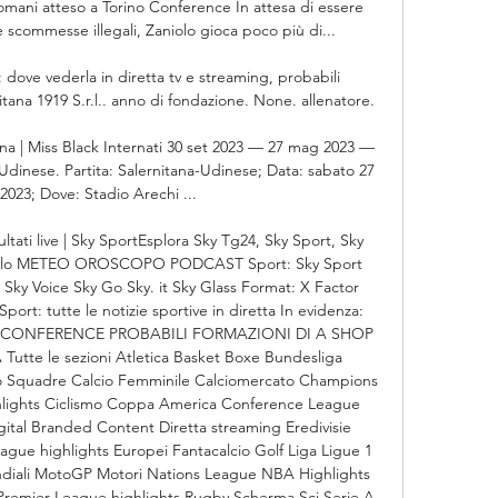
Domani atteso a Torino Conference In attesa di essere 
e scommesse illegali, Zaniolo gioca poco più di... 

 dove vederla in diretta tv e streaming, probabili 
tana 1919 S.r.l.. anno di fondazione. None. allenatore.

a | Miss Black Internati 30 set 2023 — 27 mag 2023 — 
Udinese. Partita: Salernitana-Udinese; Data: sabato 27 
023; Dove: Stadio Arechi ...

sultati live | Sky SportEsplora Sky Tg24, Sky Sport, Sky 
colo METEO OROSCOPO PODCAST Sport: Sky Sport 
Sky Voice Sky Go Sky. it Sky Glass Format: X Factor 
rt: tutte le notizie sportive in diretta In evidenza: 
E CONFERENCE PROBABILI FORMAZIONI DI A SHOP 
utte le sezioni Atletica Basket Boxe Bundesliga 
io Squadre Calcio Femminile Calciomercato Champions 
ights Ciclismo Coppa America Conference League 
gital Branded Content Diretta streaming Eredivisie 
ue highlights Europei Fantacalcio Golf Liga Ligue 1 
ndiali MotoGP Motori Nations League NBA Highlights 
remier League highlights Rugby Scherma Sci Serie A 