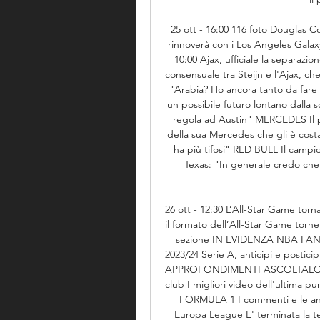
25 ott - 16:00 116 foto Douglas Co
rinnoverà con i Los Angeles Galaxy
10:00 Ajax, ufficiale la separazi
consensuale tra Steijn e l'Ajax, ch
"Arabia? Ho ancora tanto da fare q
un possibile futuro lontano dalla s
regola ad Austin" MERCEDES Il pi
della sua Mercedes che gli è costat
ha più tifosi" RED BULL Il campion
Texas: "In generale credo che..
26 ott - 12:30 L’All-Star Game tor
il formato dell’All-Star Game tornerà
sezione IN EVIDENZA NBA FANTASY 
2023/24 Serie A, anticipi e posticipi
APPROFONDIMENTI ASCOLTALO Il p
club I migliori video dell'ultima 
FORMULA 1 I commenti e le analisi
Europa League E' terminata la ter