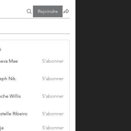
Rejoindre
s
eva Mae
S'abonner
eph Nik.
S'abonner
che Willis
S'abonner
stelle Ribeiro
S'abonner
ja
S'abonner