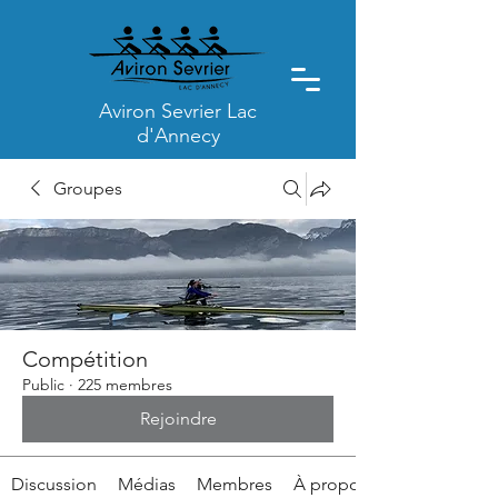
Aviron Sevrier Lac
d'Annecy
Groupes
Compétition
Public
·
225 membres
Rejoindre
Discussion
Médias
Membres
À propos