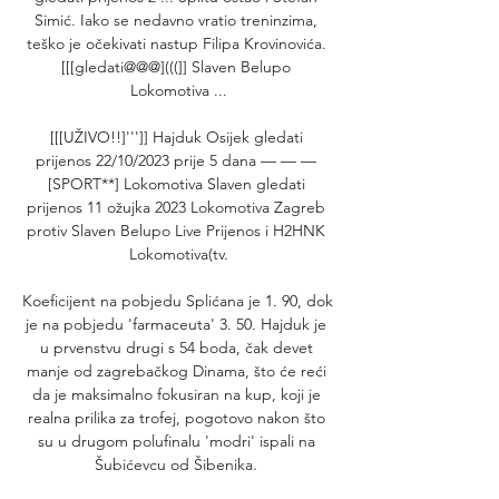
Simić. Iako se nedavno vratio treninzima, 
teško je očekivati nastup Filipa Krovinovića. 
[[[gledati@@@](((]] Slaven Belupo 
Lokomotiva ...

[[[UŽIVO!!]''']] Hajduk Osijek gledati 
prijenos 22/10/2023 prije 5 dana — — — 
[SPORT**] Lokomotiva Slaven gledati 
prijenos 11 ožujka 2023 Lokomotiva Zagreb 
protiv Slaven Belupo Live Prijenos i H2HNK 
Lokomotiva(tv.

Koeficijent na pobjedu Splićana je 1. 90, dok 
je na pobjedu 'farmaceuta' 3. 50. Hajduk je 
u prvenstvu drugi s 54 boda, čak devet 
manje od zagrebačkog Dinama, što će reći 
da je maksimalno fokusiran na kup, koji je 
realna prilika za trofej, pogotovo nakon što 
su u drugom polufinalu 'modri' ispali na 
Šubićevcu od Šibenika. 
