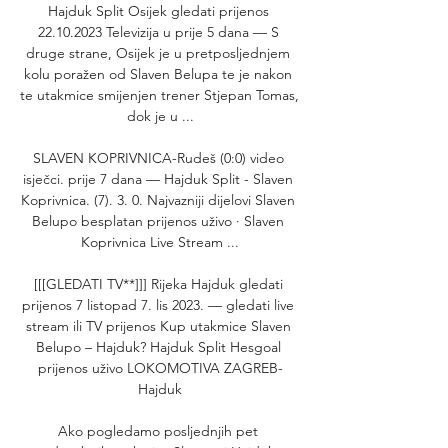
Hajduk Split Osijek gledati prijenos 
22.10.2023 Televizija u prije 5 dana — S 
druge strane, Osijek je u pretposljednjem 
kolu poražen od Slaven Belupa te je nakon 
te utakmice smijenjen trener Stjepan Tomas, 
dok je u ...

SLAVEN KOPRIVNICA-Rudeš (0:0) video 
isječci. prije 7 dana — Hajduk Split - Slaven 
Koprivnica. (7). 3. 0. Najvazniji dijelovi Slaven 
Belupo besplatan prijenos uživo · Slaven 
Koprivnica Live Stream ...

[[[GLEDATI TV**]]] Rijeka Hajduk gledati 
prijenos 7 listopad 7. lis 2023. — gledati live 
stream ili TV prijenos Kup utakmice Slaven 
Belupo – Hajduk? Hajduk Split Hesgoal 
prijenos uživo LOKOMOTIVA ZAGREB-
Hajduk

Ako pogledamo posljednjih pet 