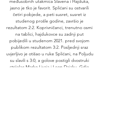
međusobnih utakmica Slavena i Hajduka, 
jasno je tko je favorit. Splićani su ostvarili 
četiri pobjede, a peti susret, susret iz 
studenog prošle godine, završio je 
rezultatom 2:2. Koprivničanci, trenutno osmi 
na tablici, hajdukovce su zadnji put 
pobijedili u studenom 2021. pred svojom 
publikom rezultatom 3:2. Posljednji sraz 
uvjerljivo je otišao u ruke Splićani, na Poljudu 
su slavili s 3:0, a golove postigli dvostruki 
strijelac Marko Livaja i Leon Dajaku. Gdje 
gledati utakmicu? Prijenos je osigurao 
MaxSport 1, kao i neke sportske kladionice. 

Raspored nogometnih utakmica Uživo 
(1.HNL, Liga Prvaka Plzen je pobjedio u prva 
dva kruga Astanu i Ballkani. Prijenos 
utakmice Dinamo Zagreb proti češkog 
Plzena pratite u živo na Arena Sport 1 od 21 
sat. Mateo ...

Gdje gledati Slaven - Hajduk, prijenos 13. 