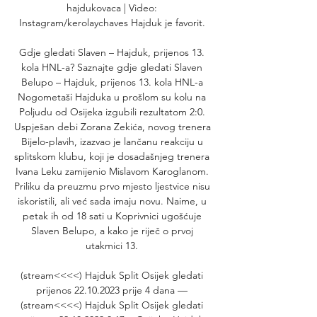
hajdukovaca | Video: 
Instagram/kerolaychaves Hajduk je favorit. 

Gdje gledati Slaven – Hajduk, prijenos 13. 
kola HNL-a? Saznajte gdje gledati Slaven 
Belupo – Hajduk, prijenos 13. kola HNL-a 
Nogometaši Hajduka u prošlom su kolu na 
Poljudu od Osijeka izgubili rezultatom 2:0. 
Uspješan debi Zorana Zekića, novog trenera 
Bijelo-plavih, izazvao je lančanu reakciju u 
splitskom klubu, koji je dosadašnjeg trenera 
Ivana Leku zamijenio Mislavom Karoglanom. 
Priliku da preuzmu prvo mjesto ljestvice nisu 
iskoristili, ali već sada imaju novu. Naime, u 
petak ih od 18 sati u Koprivnici ugošćuje 
Slaven Belupo, a kako je riječ o prvoj 
utakmici 13. 

(stream<<<<) Hajduk Split Osijek gledati 
prijenos 22.10.2023 prije 4 dana — 
(stream<<<<) Hajduk Split Osijek gledati 