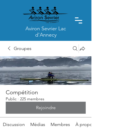
Aviron Sevrier Lac
d'Annecy
Groupes
Compétition
Public
·
225 membres
Rejoindre
Discussion
Médias
Membres
À propos