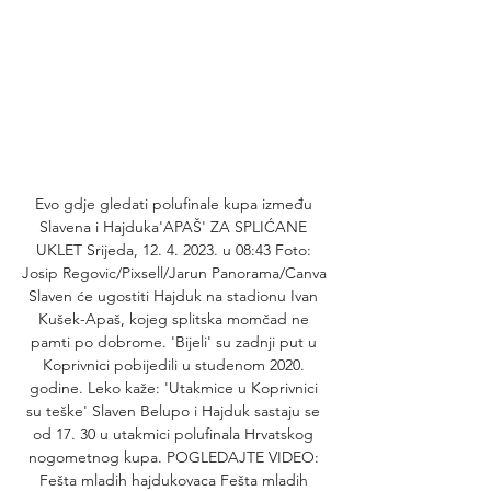
Evo gdje gledati polufinale kupa između 
Slavena i Hajduka'APAŠ' ZA SPLIĆANE 
UKLET Srijeda, 12. 4. 2023. u 08:43 Foto: 
Josip Regovic/Pixsell/Jarun Panorama/Canva 
Slaven će ugostiti Hajduk na stadionu Ivan 
Kušek-Apaš, kojeg splitska momčad ne 
pamti po dobrome. 'Bijeli' su zadnji put u 
Koprivnici pobijedili u studenom 2020. 
godine. Leko kaže: 'Utakmice u Koprivnici 
su teške' Slaven Belupo i Hajduk sastaju se 
od 17. 30 u utakmici polufinala Hrvatskog 
nogometnog kupa. POGLEDAJTE VIDEO: 
Fešta mladih hajdukovaca Fešta mladih 