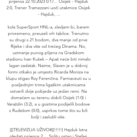
prijenos 22.10.2023 0:17... Osijek - Hajduk 
2:0, Trener Tramezzani uoči utakmice Osijek 
- Hajduk, ...

kola SuperSport HNL-a, slavljem bi, barem 
privremeno, preuzeli vrh tablice. Trenutno 
su drugi s 21 bodom, dva manje od prve 
Rijeke i dva više od trećeg Dinama. No, 
uzimanje punog plijena na Gradskom 
stadionu Ivan Kušek – Apaš neće biti nimalo 
lagan zadatak. Naime, Slaven je u dobroj 
formi otkako je umjesto Ricarda Moniza na 
klupu stigao Roy Ferenčina. Farmaceuti su u 
posljednjim trima ligaškim utakmicama 
ostvarili dvije pobjede uz jedan remi. Na 
domaćem su terenu dobili Osijek (1:0) i 
Varaždin (3:2), a u gostima podijelili bodove 
s Rudešom (0:0), usprkos tome što su bili 
bolji i zaslužili više. 

[[[TELEVIZIJA UŽIVO#]]!!!!!] Hajduk Istra 
gledati prijenos 2 ... Splitu ostao i Stefan 