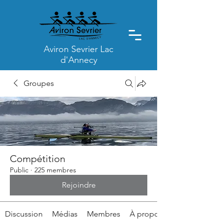
Aviron Sevrier Lac
d'Annecy
Groupes
Compétition
Public
·
225 membres
Rejoindre
Discussion
Médias
Membres
À propos