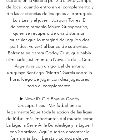
estreno en la victoria por 2 a 0 ante Olimpo, 
de local, cuando entró en el complemento y 
dio las asistencias de los goles al portugués 
Luis Leal y al juvenil Joaquín Torres. El 
delantero armenio Mauro Guevgeozian, 
quien se recuperó de una distensión 
muscular que lo marginó del equipo dos 
partidos, volverá al banco de suplentes. 
Enfrente se parará Godoy Cruz, que había 
eliminado justamente a Newell's de la Copa 
Argentina con un gol del delantero 
uruguayo Santiago "Morro" García sobre la 
hora, luego de jugar con diez jugadores 
todo el complemento. 

▶️ Newell´s Old Boys vs Godoy 
CruzSporticos - Ver fútbol online 
legalmenteSigue toda la acción de las ligas 
de fútbol más importantes del mundo como 
La Liga, la Serie A, la Bundesliga y la Ligue 1 
con Sporticos. Aquí puedes encontrar la 
forma más fácil, barata y cómoda de ver 