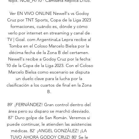
fbpx. NOB_H710 · Camiseta Réplica D10S.

Ver EN VIVO ONLINE Newell's vs Godoy 
Cruz por TNT Sports, Copa de la Liga 2023 
formaciones, cuándo es, dónde y cómo 
verlo por internet en streaming y canal de 
TV | Goal. com ArgentinaLa Lepra recibe al 
Tomba en el Coloso Marcelo Bielsa por la 
décima fecha de la Zona B del certamen. 
Newell's recibe a Godoy Cruz por la fecha 
10 de la Copa de la Liga 2023. Con el Coloso 
Marcelo Bielsa como escenario se disputa 
un duelo clave para la lucha por la 
clasificación a los cuartos de final en la Zona 
B. 

89' ¡FERNÁNDEZ! Gran control dentro del 
área pero su disparo se marchó desviado. 
87' Duro golpe de San Román. Veremos si 
puede continuar, le atienden las asistencias 
médicas. 82' ¡ANGEL GONZÁLEZ! ¡LA 
TUVO AHORA GODOY CRUZ! 80' Se le 