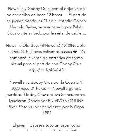
Newell's y Godoy Cruz, con el objetivo de 
pelear arriba en hace 12 horas — El partido 
se jugará desde las 21 en el estadio Coloso 
Marcelo Bielsa, será arbitrado por Pablo 
Dóvalo y televisado por la señal de cable ...

Newell's Old Boys (@Newells) / X @Newells. 
·. Oct 23. El jueves volvemos a casa ❤️   Ya 
comenzó la venta de entradas de forma 
virtual para el partido con Godoy Cruz 
http://bit.ly/46yCX5v.

Newell´s vs Godoy Cruz por la Copa LPF 
2023 hace 21 horas — Newell´s ganó 5 
partidos. Godoy Cruz obtuvo 5 encuentros. 
Igualaron Dónde ver EN VIVO y ONLINE 
River Plate vs Independiente por la Copa 
LPF?

El juvenil Cabrera tuvo un promisorio 