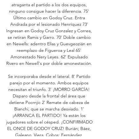
atraganta el partido a los dos equipos, 
ninguno consigue hacer la diferencia. 75' 
Último cambio en Godoy Cruz. Entra 
Andrada por el lesionado Henríquez 73' 
Ingresan en Godoy Cruz Gonzalez y Correa, 
se retiran Ramis y Garro. 70' Doble cambio 
en Newells: adentro Elías y Guevgeozián en 
reemplazo de Figueroa y Leal 65' 
Amonestado Nery Leyes. 62' Expulsado 
Rivero en Newell's por doble amonestación. 

Se incorporaba desde el lateral. 8' Partido 
parejo por el momento. Ambos equipos 
necesitan el triunfo. 3' ¡MORRO GARCÍA! 
Disparo desde la frontal del área que 
detiene Pocrnjic 2' Remate de cabeza de 
Bianchi, que se marcha desviado. 1' 
¡ARRANCA EL PARTIDO! Ya están los 
jugadores sobre el césped. ¡CONFIRMADO 
EL ONCE DE GODOY CRUZ! Burián; Báez, 
Galeano, Viera, Cobos; Fernández, 