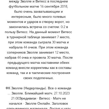
между Зволле и Витесс в последнем 
футбольном матче 16 сентября 2018, 
было очень захватывающим и 
интересным, было много голевых 
моментов и ударов в створку ворот, но 
закончилась встреча со счетом: 0:2 в 
пользу Витесс. На данный момент Витесс 
в турнирной таблице занимает 7 место, 
при этом команда сыграла 30 матча и 
набрала 44 очков. При этом команда 
соперников Зволле занимает 12 место, 
набрав 44 очка и провела 30 матча. После 
предыдущего матча наставники обеих 
команд внесли коррективы как в составы 
команд, так и в тактические построения 
своих подопечных. 

ФК Зволле (Нидерланды). Все о команде 
... Зволле. Ближайший матч. 27.10.2023 
21:00Эредивизи · Витесс · Матч не 
начался · Зволле Онлайн. Заголовок 
открываемого материала. Доступ к чату 