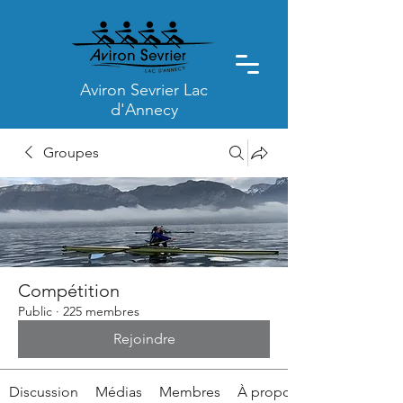
Aviron Sevrier Lac
d'Annecy
Groupes
Compétition
Public
·
225 membres
Rejoindre
Discussion
Médias
Membres
À propos