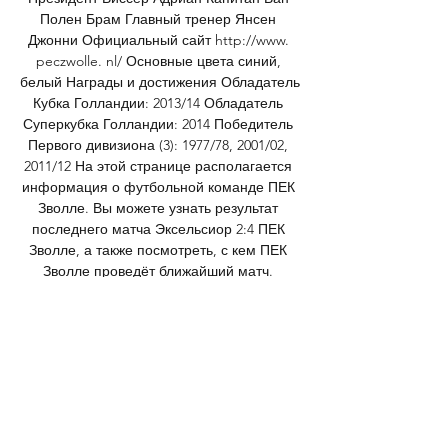
Полен Брам Главный тренер Янсен 
Джонни Официальный сайт http://www. 
peczwolle. nl/ Основные цвета синий, 
белый Награды и достижения Обладатель 
Кубка Голландии: 2013/14 Обладатель 
Суперкубка Голландии: 2014 Победитель 
Первого дивизиона (3): 1977/78, 2001/02, 
2011/12 На этой странице располагается 
информация о футбольной команде ПЕК 
Зволле. Вы можете узнать результат 
последнего матча Эксельсиор 2:4 ПЕК 
Зволле, а также посмотреть, с кем ПЕК 
Зволле проведёт ближайший матч. 

Витесс - Зволле: обзор матча 1 мая 2021 , 
18:00 Обзор и трансляция матча Витесс - 
Зволле. Эредивизи - 31 тур, на Sports.ru, 
когда играет Витесс - Зволле. Трансляция 
со стадиона "ГелреДом", футбол.

89 Опасные атаки 35. 78 10. 56 Удары по 