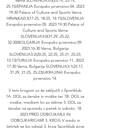
Varna SLOVENIJA3:0(25:19, 25:15, 
25:15)ŠPANIJA Evropsko prvenstvo 04. 2023 
19:30 Palace of Culture and Sports Varna 
HRVAšKA0:3(17:25, 18:25, 14:15)SLOVENIJA 
Evropsko prvenstvo 05. 2023 19:30 Palace of 
Culture and Sports Varna 
SLOVENIJA3:0(31:29, 25:22, 
32:30)BOLGARIJA Evropsko prvenstvo 09. 
2023 16:30 Varna, Bolgarija 
SLOVENIJA3:2(20:25, 22:25, 25:21, 25:23, 
15:13)TURčIJA Evropsko prvenstvo 11. 2023 
17:30 Varna, Bolgarija SLOVENIJA3:1(25:17, 
31:29, 21:25, 25:23)UKRAJINA Evropsko 
prvenstvo 14. 

S tem krogom so že zaključili v Sportklub 
1A. DOL za ženske in moške ter 1B. DOL za 
moške, medtem ko so tekme 3. DOL za 
ženske na sporedu v petek in soboto. 18. 
2023 PRED ODBOJKARJI IN 
ODBOJKARICAMI 3. KROG V sredo in 
četrtek se bo odvijal 3. krog Sportklub prve 