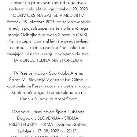
slovenskih predstavnikov, od tega dva v 
rednem delu elitne lige prvakov. 20. 2023 
ODZIV OZS NA ZAPISE V MEDIJIH V 
četrtek, 19. oktobra 2023, so se v slovenskih 
medijih pojavili zapisi na temo finančnega 
stanja Odbojkarske zveze Slovenije (OZS). 
Ker so zapisi pomanjkljivi, ne predstavljajo 
celotne slike in so posledično lahko tudi 
zavajajoči, v nadaljevanju podajamo dejstva. 
TA KONEC TEDNA NA SPOREDU 4. 

TV Prenosi v živo - Športklub, Arena, 
ŠportTV - Slovenija V četrtek bo Olimpija 
gostovala na Ferskih otokih v tretjem krogu 
Konferenčne lige. Prenos tekme bo na 
Kanalu A, Voyu in Areni Šport.

Dogodki - Javni zavod Šport Ljubljana 
Dogodki ; SLOVENIJA - SRBIJA, 
PRIJATELJSKA TEKMA. Dvorana Stožice, 
Ljubljana. 17. 08. 2022 ob 20:15 ; 