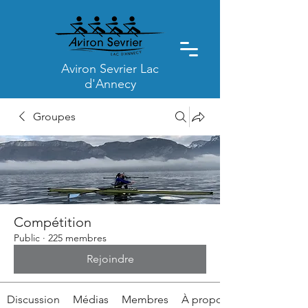
Aviron Sevrier Lac
d'Annecy
Groupes
Compétition
Public
·
225 membres
Rejoindre
Discussion
Médias
Membres
À propos