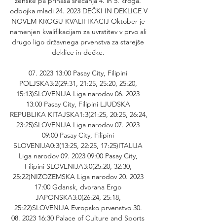
ženske pa prinaša srečanja 4. in 5. kroga. 
odbojka mladi 24. 2023 DEČKI IN DEKLICE V 
NOVEM KROGU KVALIFIKACIJ Oktober je 
namenjen kvalifikacijam za uvrstitev v prvo ali 
drugo ligo državnega prvenstva za starejše 
deklice in dečke. 

07. 2023 13:00 Pasay City, Filipini 
POLJSKA3:2(29:31, 21:25, 25:20, 25:20, 
15:13)SLOVENIJA Liga narodov 06. 2023 
13:00 Pasay City, Filipini LJUDSKA 
REPUBLIKA KITAJSKA1:3(21:25, 20:25, 26:24, 
23:25)SLOVENIJA Liga narodov 07. 2023 
09:00 Pasay City, Filipini 
SLOVENIJA0:3(13:25, 22:25, 17:25)ITALIJA 
Liga narodov 09. 2023 09:00 Pasay City, 
Filipini SLOVENIJA3:0(25:20, 32:30, 
25:22)NIZOZEMSKA Liga narodov 20. 2023 
17:00 Gdansk, dvorana Ergo 
JAPONSKA3:0(26:24, 25:18, 
25:22)SLOVENIJA Evropsko prvenstvo 30. 
08. 2023 16:30 Palace of Culture and Sports 