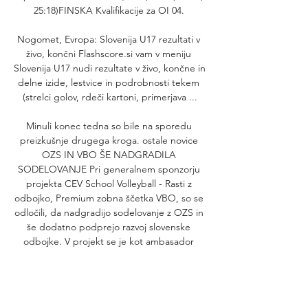
25:18)FINSKA Kvalifikacije za OI 04. 

Nogomet, Evropa: Slovenija U17 rezultati v 
živo, končni Flashscore.si vam v meniju 
Slovenija U17 nudi rezultate v živo, končne in 
delne izide, lestvice in podrobnosti tekem 
(strelci golov, rdeči kartoni, primerjava ...

Minuli konec tedna so bile na sporedu 
preizkušnje drugega kroga. ostale novice 
OZS IN VBO ŠE NADGRADILA 
SODELOVANJE Pri generalnem sponzorju 
projekta CEV School Volleyball - Rasti z 
odbojko, Premium zobna ščetka VBO, so se 
odločili, da nadgradijo sodelovanje z OZS in 
še dodatno podprejo razvoj slovenske 
odbojke. V projekt se je kot ambasador 
vključil tudi reprezentant Rok Možič. 

V PREKMURJU TA TEDEN EVROPSKA 
ODBOJKA V sredo in četrtek bo Prekmurje 