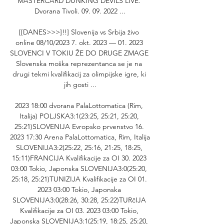
MASTERCARD DUNKING DEVILS LIVE. 
Dvorana Tivoli. 09. 09. 2022 ...

[[DANES>>>]!!] Slovenija vs Srbija živo 
online 08/10/2023 7. okt. 2023 — 01. 2023 
SLOVENCI V TOKIU ŽE DO DRUGE ZMAGE 
Slovenska moška reprezentanca se je na 
drugi tekmi kvalifikacij za olimpijske igre, ki 
jih gosti ...

2023 18:00 dvorana PalaLottomatica (Rim, 
Italija) POLJSKA3:1(23:25, 25:21, 25:20, 
25:21)SLOVENIJA Evropsko prvenstvo 16. 
2023 17:30 Arena PalaLottomatica, Rim, Italija 
SLOVENIJA3:2(25:22, 25:16, 21:25, 18:25, 
15:11)FRANCIJA Kvalifikacije za OI 30. 2023 
03:00 Tokio, Japonska SLOVENIJA3:0(25:20, 
25:18, 25:21)TUNIZIJA Kvalifikacije za OI 01. 
2023 03:00 Tokio, Japonska 
SLOVENIJA3:0(28:26, 30:28, 25:22)TURčIJA 
Kvalifikacije za OI 03. 2023 03:00 Tokio, 
Japonska SLOVENIJA3:1(25:19, 18:25, 25:20, 