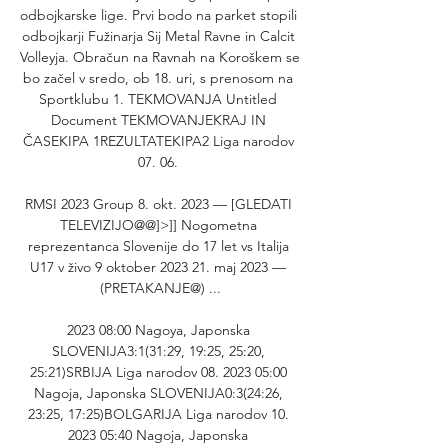
odbojkarske lige. Prvi bodo na parket stopili 
odbojkarji Fužinarja Sij Metal Ravne in Calcit 
Volleyja. Obračun na Ravnah na Koroškem se 
bo začel v sredo, ob 18. uri, s prenosom na 
Sportklubu 1. TEKMOVANJA Untitled 
Document TEKMOVANJEKRAJ IN 
ČASEKIPA 1REZULTATEKIPA2 Liga narodov 
07. 06. 

RMSI 2023 Group 8. okt. 2023 — [GLEDATI 
TELEVIZIJO@@]>]] Nogometna 
reprezentanca Slovenije do 17 let vs Italija 
U17 v živo 9 oktober 2023 21. maj 2023 — 
(PRETAKANJE@) ...

2023 08:00 Nagoya, Japonska 
SLOVENIJA3:1(31:29, 19:25, 25:20, 
25:21)SRBIJA Liga narodov 08. 2023 05:00 
Nagoja, Japonska SLOVENIJA0:3(24:26, 
23:25, 17:25)BOLGARIJA Liga narodov 10. 
2023 05:40 Nagoja, Japonska 