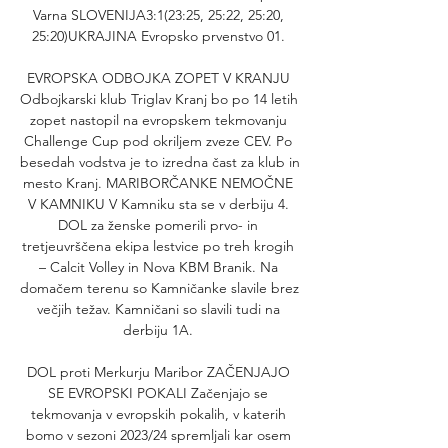
Varna SLOVENIJA3:1(23:25, 25:22, 25:20, 
25:20)UKRAJINA Evropsko prvenstvo 01. 

EVROPSKA ODBOJKA ZOPET V KRANJU 
Odbojkarski klub Triglav Kranj bo po 14 letih 
zopet nastopil na evropskem tekmovanju 
Challenge Cup pod okriljem zveze CEV. Po 
besedah vodstva je to izredna čast za klub in 
mesto Kranj. MARIBORČANKE NEMOČNE 
V KAMNIKU V Kamniku sta se v derbiju 4. 
DOL za ženske pomerili prvo- in 
tretjeuvrščena ekipa lestvice po treh krogih 
– Calcit Volley in Nova KBM Branik. Na 
domačem terenu so Kamničanke slavile brez 
večjih težav. Kamničani so slavili tudi na 
derbiju 1A. 

DOL proti Merkurju Maribor ZAČENJAJO 
SE EVROPSKI POKALI Začenjajo se 
tekmovanja v evropskih pokalih, v katerih 
bomo v sezoni 2023/24 spremljali kar osem 