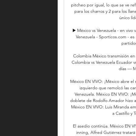
pitcheo por igual, lo que se ve re
para los charros y 2 para los lla
único líd
▶️ México vs Venezuela - en vivo v
Venezuela - Sporticos.com - es 
partido
Colombia México transmisión en 
Colombia vs Venezuela Ecuador vs
días — Mé
México EN VIVO: ¡México abre el m
izquierdo que remolcó las ca
Venezuela. México EN VIVO: ¡Méxi
doblete de Rodolfo Amador hizo a
México EN VIVO: Luis Miranda emp
a Castillo y 
El asedio continúa. México EN VI
inning, Alfred Gutiérrez tratar