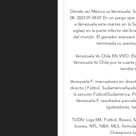
Dónde ver México vs Venezuela, Se
08. 2023 01:58:07 En un juego que 
a Venezuela este martes en la S
siglas) en la parte inferior del b
del mundo. El ganador avanzará a
terminada su aventur
Venezuela Vs Chile EN VIVO: Eli
Venezuela Vs Chile por la cuarta 
tendrá t
Venezuela F: marcadores en directo
directo | Fútbol, SudaméricaAyuda:
la sección Fútbol/Sudamérica. Fl
Venezuela F, resultados parciales
(goleadores, ta
TUDN: Liga MX, Fútbol, Boxeo, ML
boxeo, NFL, NBA, MLS, fórmula 1
Champions Lea