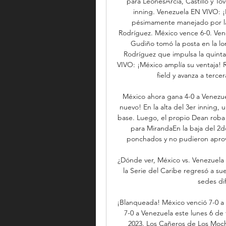
para LeonesArcia, Castillo y To
inning. Venezuela EN VIVO: ¡
pésimamente manejado por la 
Rodríguez. México vence 6-0. Ven
Gudiño tomó la posta en la lo
Rodríguez que impulsa la quinta
VIVO: ¡México amplía su ventaja! R
field y avanza a terc
México ahora gana 4-0 a Venezue
nuevo! En la alta del 3er inning,
base. Luego, el propio Dean roba
para MirandaEn la baja del 2do
ponchados y no pudieron aprov
¿Dónde ver, México vs. Venezuela 
la Serie del Caribe regresó a su
sedes dif
¡Blanqueada! México venció 7-0 a V
7-0 a Venezuela este lunes 6 de 
2023. Los Cañeros de Los Moch