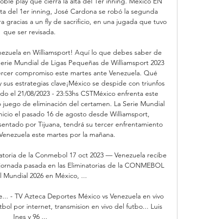
oble play que cierra la alta del 1er inning. México EN 
ta del 1er inning, José Cardona se robó la segunda 
a gracias a un fly de sacrificio, en una jugada que tuvo 
que ser revisada. 

ezuela en Williamsport! Aquí lo que debes saber de 
erie Mundial de Ligas Pequeñas de Williamsport 2023 
ercer compromiso este martes ante Venezuela. Qué 
l y sus estrategias clave¡México se despide con triunfos 
do el 21/08/2023 - 23:53hs CSTMéxico enfrenta este 
juego de eliminación del certamen. La Serie Mundial 
icio el pasado 16 de agosto desde Williamsport, 
entado por Tijuana, tendrá su tercer enfrentamiento 
 Venezuela este martes por la mañana. 

atoria de la Conmebol 17 oct 2023 — Venezuela recibe 
la jornada pasada en las Eliminatorias de la CONMEBOL 
 Mundial 2026 en México, ...

... - TV Azteca Deportes México vs Venezuela en vivo 
l por internet, transmision en vivo del futbo... Luis 
Ines y 96 ...
