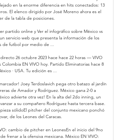
flejado en la enorme diferencia en hits conectados: 13 
neros. El elenco dirigido por José Moreno ahora es el 
er de la tabla de posiciones. 

er partido online y Ver el infográfico sobre México vs 
un servicio web que presenta la información de los 
s de futbol por medio de ...

directo 26 octubre 2023 hace hace 22 horas — VIVO 
 Colombia EN VIVO hoy. Partido Eliminatorias hace 8 
xico · USA. Tu edición es ...

arcador! Joey Terdoslavich pega otro batazo al jardín 
rreras de Amador y Rodríguez. México gana 2-0 a 
co advierte otra vez! En la alta del 2do inning, un 
vanzar a su compañero Rodríguez hasta tercera base. 
ieza sólidoEl pitcher del conjunto mexicano ponchó 
Tovar, de los Leones del Caracas. 

VO: cambio de pitcher en LeonesEn el inicio del 9no 
á de frenar a la ofensiva mexicana. México EN VIVO: 