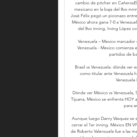
cambio de pitcher en CañerosEl 
mexicano en la baja del 8vo inni
José Félix pegó un piconazo entre 
México ahora gana 7-0 a Venezuela
del 8vo inning, Irving López co
Venezuela – Mexico marcador en
Venezuela - Mexico comienza el 
partidos de ba
Brasil vs Venezuela: dónde ver e
como titular ante Venezuela ho
Venezuela E
Dónde ver México vs Venezuela, S
Tijuana, México se enfrenta HOY a 
para am
Aunque luego Danry Vásquez se em
cerrar el 1er inning. México EN VI
de Roberto Valenzuela fue a las ma