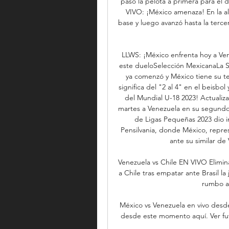
pasó la pelota a primera para el d
VIVO: ¡México amenaza! En la al
base y luego avanzó hasta la tercer
LLWS: ¡México enfrenta hoy a Ven
este dueloSelección MexicanaLa S
ya comenzó y México tiene su t
significa del "2 al 4" en el beisbo
del Mundial U-18 2023! Actualiza
martes a Venezuela en su segundo 
de Ligas Pequeñas 2023 dio in
Pensilvania, donde México, repres
ante su similar de
Venezuela vs Chile EN VIVO Elimin
a Chile tras empatar ante Brasil 
rumbo al
México vs Venezuela en vivo desde
desde este momento aquí. Ver futbo