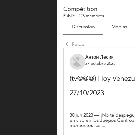
Compétition
Public
·
225 membres
Discussion
Médias
Retour
Антон Лесик
27 octobre 2023
(tv@@@) Hoy Venezue
27/10/2023
30 jun 2023 — ¡No te despegue
en vivo en los Juegos Centroa
momentos les ...