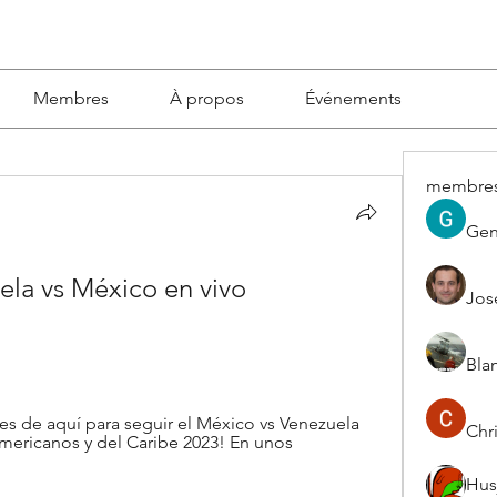
Membres
À propos
Événements
membre
Gen
la vs México en vivo 
Jos
Blan
s de aquí para seguir el México vs Venezuela 
Chri
mericanos y del Caribe 2023! En unos 
Hus