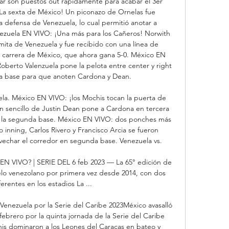
var son puestos out rápidamente para acabar el 3er 
La sexta de México! Un piconazo de Ornelas fue 
defensa de Venezuela, lo cual permitió anotar a 
ezuela EN VIVO: ¡Una más para los Cañeros! Norwith 
mita de Venezuela y fue recibido con una línea de 
 carrera de México, que ahora gana 5-0. México EN 
oberto Valenzuela pone la pelota entre center y right 
era base para que anoten Cardona y Dean. 

la. México EN VIVO: ¡los Mochis tocan la puerta de 
 un sencillo de Justin Dean pone a Cardona en tercera 
 la segunda base. México EN VIVO: dos ponches más 
 inning, Carlos Rivero y Francisco Arcia se fueron 
echar el corredor en segunda base. Venezuela vs. 

EN VIVO? | SERIE DEL 6 feb 2023 — La 65° edición de 
elo venezolano por primera vez desde 2014, con dos 
erentes en los estadios La ...

enezuela por la Serie del Caribe 2023México avasalló 
febrero por la quinta jornada de la Serie del Caribe 
is dominaron a los Leones del Caracas en bateo y 