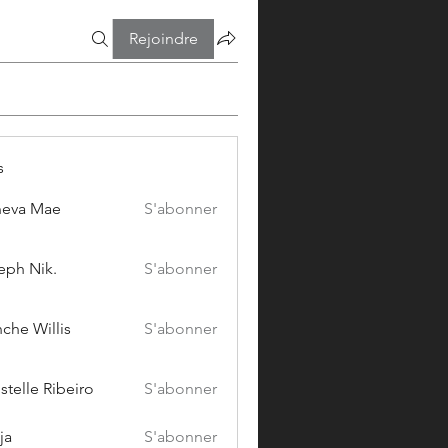
Rejoindre
s
eva Mae
S'abonner
eph Nik.
S'abonner
che Willis
S'abonner
stelle Ribeiro
S'abonner
ja
S'abonner