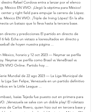
diestro Rafael Cordova entra a lanzar por el elenco 
ng. México EN VIVO: ¡Llegó la séptima para México! 
center y right field para empujar la carrera de López. 
. México EN VIVO: ¡Triple de Irving López! En la alta 
necta un batazo que lo lleva hasta la tercera base. 

 directo y predicciones El partido en directo de 
6 feb Echa un vistazo a losresultados en directo y 
seball de hoyen nuestra página ...

n México, horario y 12 oct 2023 — Neymar se perfila 
y. Neymar se perfila como Brasil vs VeneBrasil vs 
N VIVO Online. Partido hoy ...

erie Mundial de 22 ago 2023 — La Liga Municipal de 
la Liga San Felipe, Venezuela en un partido definitivo 
bos en la Little League ...

basó, Isaías Tejeda fue puesto out en primera para 
VO: ¡Venezuela se salva con un doble play! El roletazo 
nos de Carlos Rivero, quien hizo out en tercera base y 