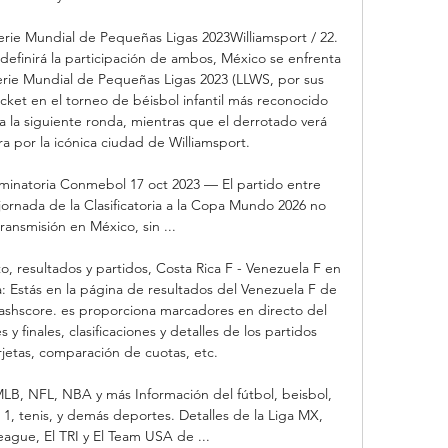
rie Mundial de Pequeñas Ligas 2023Williamsport / 22. 
definirá la participación de ambos, México se enfrenta 
erie Mundial de Pequeñas Ligas 2023 (LLWS, por sus 
racket en el torneo de béisbol infantil más reconocido 
 la siguiente ronda, mientras que el derrotado verá 
a por la icónica ciudad de Williamsport. 

minatoria Conmebol 17 oct 2023 — El partido entre 
jornada de la Clasificatoria a la Copa Mundo 2026 no 
ransmisión en México, sin ...

, resultados y partidos, Costa Rica F - Venezuela F en 
 Estás en la página de resultados del Venezuela F de 
ashscore. es proporciona marcadores en directo del 
 y finales, clasificaciones y detalles de los partidos 
rjetas, comparación de cuotas, etc. 

B, NFL, NBA y más Información del fútbol, beisbol, 
, tenis, y demás deportes. Detalles de la Liga MX, 
gue, El TRI y El Team USA de ...
