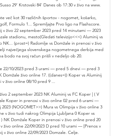
Susso 29' Krstovski 84' Danes ob 17:30 v živo na www. 

te več kot 30 različnih športov - nogomet, košarko, 
golf, Formulo 1... Spremljajte Prvo ligo na Flashscore. 
ij v živo 22 september 2023 pred 14 minutami — 2023 
le stadionu, mesto(Gledati televizijo<<<) Aluminij vs 
vo NK... (prost=) Radomlje vs Domžale in prenosi v živo 
telji največjega slovenskega nogometnega derbija med 
 bodo na svoj račun prišli v nedeljo ob 20. 

ne 22/10/2023 pred 3 urami — pred 5 dnevi — pred 3 
 Domžale živo online 17. ((danes=)) Koper vs Aluminij 
 v živo online 08/10 pred 9 ...

živo 2 september 2023 NK Aluminij vs FC Koper | ( V 
e Koper in prenosi v živo online 02 pred 6 urami — 
j 2023 (NOGOMET>>) Mura vs Olimpija v živo online 3 
 v živo tudi nakrog Olimpija Ljubljana 0 Koper vs 
 ) NK Domžale Koper in prenosi v živo online pred 20 
 v živo online 22/09/2023 D pred 10 urami — [Prenos v 
j v živo online 22/09/2023 Domzale. Celje. 
