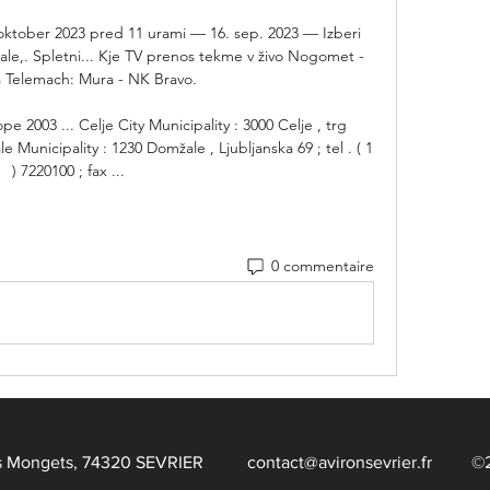
 oktober 2023 pred 11 urami — 16. sep. 2023 — Izberi 
ale,. Spletni... Kje TV prenos tekme v živo Nogomet - 
a Telemach: Mura - NK Bravo.

 2003 ... Celje City Municipality : 3000 Celje , trg 
le Municipality : 1230 Domžale , Ljubljanska 69 ; tel . ( 1 
) 7220100 ; fax ...
0 commentaire
te des Mongets, 74320 SEVRIER
contact@avironsevrier.fr
©202