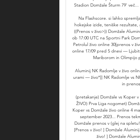
Stadion Domžale Šturm 79' več... 
Na Flashscore. si lahko spremlja
hokejske izide, teniške rezultate, 
((Prenos v živo>)) Domžale Alumin
ob 17:00 UTC na Sportni Park Domza
Petrolul živo online 30[prenos v ži
online 17/09 pred 5 dnevi — Ljubi
Mariborom in Olimpijo pa
Aluminij NK Radomlje v živo onli
urami — živo*]] NK Radomlje vs NK
in prenosi
(pretakanje) Domžale vs Koper v 
ŽIVO) Prva Liga nogomet) Domžal
Koper vs Domžale živo online 4 ma
september 2023... Prenos tekme
Domžale prenos v (glej na spletu!
[Prenos v živo! ] Domžale Aluminij
živo! ] Domžale Alumini