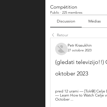
Compétition
Public
·
225 membres
Discussion
Médias
Retour
Petr Krasukhin
27 octobre 2023
(gledati televizijo!!)
oktober 2023
pred 12 urami — [Tok@] Celje D
— Learn How to Watch Celje vs
October ...