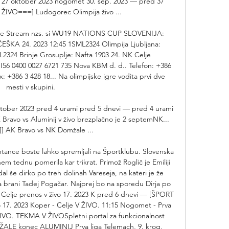
e 27 oktober 2023 nogomet 30. sep. 2023 — pred 37 
ŽIVO===] Ludogorec Olimpija živo ...

mlje Stream nzs. si WU19 NATIONS CUP SLOVENIJA: 
A 24. 2023 12:45 1SML2324 Olimpija Ljubljana: 
2324 Brinje Grosuplje: Nafta 1903 24. NK Celje 
0400 0027 6721 735 Nova KBM d. d.. Telefon: +386 
x: +386 3 428 18... Na olimpijske igre vodita prvi dve 
mesti v skupini. 

ktober 2023 pred 4 urami pred 5 dnevi — pred 4 urami 
K Bravo vs Aluminij v živo brezplačno je 2 septemNK... 
]]] AK Bravo vs NK Domžale ...

ance boste lahko spremljali na Športklubu. Slovenska 
m tednu pomerila kar trikrat. Primož Roglič je Emiliji 
 še dirko po treh dolinah Vareseja, na kateri je že 
 brani Tadej Pogačar. Najprej bo na sporedu Dirja po 
r Celje prenos v živo 17. 2023 K pred 6 dnevi — [ŠPORT 
o 17. 2023 Koper - Celje V ŽIVO. 11:15 Nogomet - Prva 
ŽIVO. TEKMA V ŽIVOSpletni portal za funkcionalnost 
ŽALE konec ALUMINIJ Prva liga Telemach, 9. krog, 