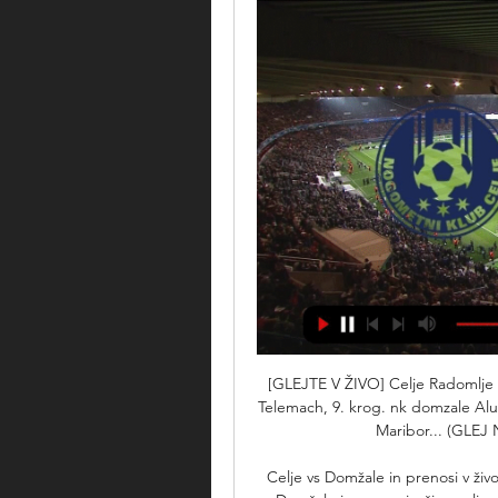
[GLEJTE V ŽIVO] Celje Radomlje in
Telemach, 9. krog. nk domzale Alu
Maribor... (GLEJ
Celje vs Domžale in prenosi v živ