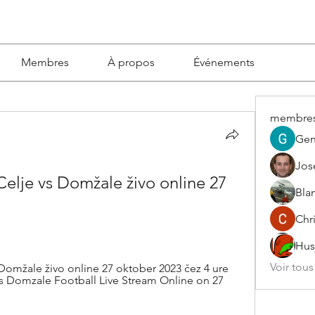
Membres
À propos
Événements
membre
Gen
Jos
 Celje vs Domžale živo online 27 
Blan
Chri
Hus
Voir tou
omžale živo online 27 oktober 2023 čez 4 ure 
 Domzale Football Live Stream Online on 27 