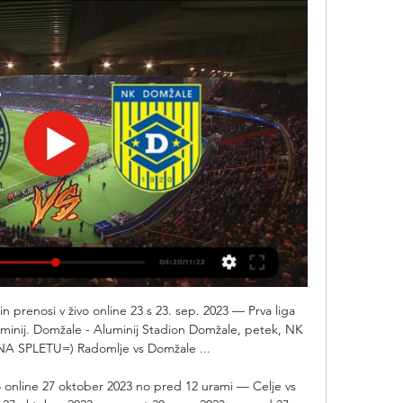
 prenosi v živo online 23 s 23. sep. 2023 — Prva liga 
minij. Domžale - Aluminij Stadion Domžale, petek, NK 
 NA SPLETU=) Radomlje vs Domžale ...

o online 27 oktober 2023 no pred 12 urami — Celje vs 