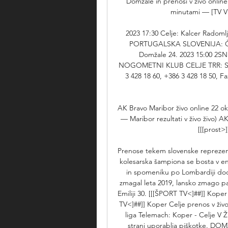
Domžale in prenosi v živo onlin
minutami — [TV V 
2023 17:30 Celje: Kalcer Rado
PORTUGALSKA SLOVENIJA: ČEŠK
Domžale 24. 2023 15:00 2SNL
NOGOMETNI KLUB CELJE TRR: SI56 
3 428 18 60, +386 3 428 18 50, Fa
AK Bravo Maribor živo online 22 o
— Maribor rezultati v živo živo) A
[[[prost>
Prenose tekem slovenske reprezent
kolesarska šampiona se bosta v ene
in spomeniku po Lombardiji dodal
zmagal leta 2019, lansko zmago pa
Emiliji 30. [[[ŠPORT TV<]##]] Kope
TV<]##]] Koper Celje prenos v živ
liga Telemach: Koper - Celje V 
strani uporablja piškotke. DOM