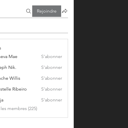
Rejoindre
s
eva Mae
S'abonner
eph Nik.
S'abonner
che Willis
S'abonner
stelle Ribeiro
S'abonner
ja
S'abonner
s les membres (225)