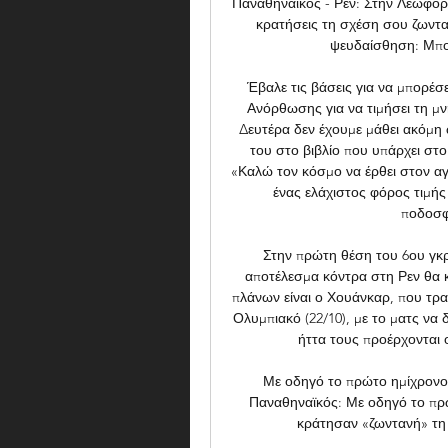
Παναθηναϊκός - Ρεν: Στην Λεωφόρο
κρατήσεις τη σχέση σου ζωνταν
ψευδαίσθηση: Μπορε
Έβαλε τις βάσεις για να μπορέσε
Ανόρθωσης για να τιμήσει τη μνή
Δευτέρα δεν έχουμε μάθει ακόμη 
του στο βιβλίο που υπάρχει στ
«Καλώ τον κόσμο να έρθει στον αγ
ένας ελάχιστος φόρος τιμής
ποδοσφ
Στην πρώτη θέση του 6ου γκρ
αποτέλεσμα κόντρα στη Ρεν θα κ
πλάνων είναι ο Χουάνκαρ, που τρα
Ολυμπιακό (22/10), με το ματς να δ
ήττα τους προέρχονται οι
Με οδηγό το πρώτο ημίχρονο 
Παναθηναϊκός: Με οδηγό το πρώ
κράτησαν «ζωντανή» τη Γι