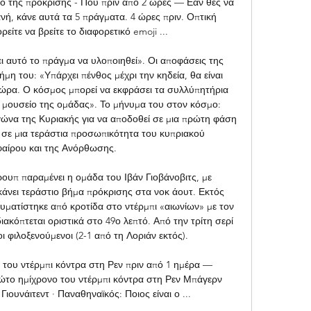
 της πρόκρισης - Πού πριν από 2 ώρες — Εάν θες να 
ή, κάνε αυτά τα 5 πράγματα. 4 ώρες πριν. Οπτική 
ίτε να βρείτε το διαφορετικό emoji ...

ι αυτό το πράγμα να υλοποιηθεί». Οι αποφάσεις της 
μη του: «Υπάρχει πένθος μέχρι την κηδεία, θα είναι 
ώρα. Ο κόσμος μπορεί να εκφράσει τα συλλύπητήρια 
ο μουσείο της ομάδας». Το μήνυμα του στον κόσμο: 
ώνα της Κυριακής για να αποδοθεί σε μια πρώτη φάση 
 σε μια τεράστια προσωπικότητα του κυπριακού 
αίρου και της Ανόρθωσης. 

ουπ παραμένει η ομάδα του Ιβάν Γιοβάνοβιτς, με 
άνει τεράστιο βήμα πρόκρισης στα νοκ άουτ. Εκτός 
υματίστηκε από κροτίδα στο ντέρμπι «αιωνίων» με τον 
ιακόπτεται οριστικά στο 49ο λεπτό. Από την τρίτη σερί 
 φιλοξενούμενοι (2-1 από τη Λοριάν εκτός). 

του ντέρμπι κόντρα στη Ρεν πριν από 1 ημέρα — 
το ημίχρονο του ντέρμπι κόντρα στη Ρεν Μπάγερν 
ουνάιτεντ · Παναθηναϊκός: Ποιος είναι ο ...
