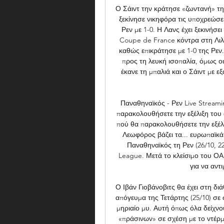
Ο Σάιντ την κράτησε «ζωντανή» τη
ξεκίνησε νικηφόρα τις υποχρεώσει
Ρεν με 1-0. Η Λανς έχει ξεκινήσε
Coupe de France κόντρα στη Λιλ π
καθώς επικράτησε με 1-0 της Ρεν. 
προς τη λευκή ισοπαλία, όμως ο
έκανε τη μπαλιά και ο Σάιντ με ε
Παναθηναϊκός - Ρεν Live Streami
παρακολουθήσετε την εξέλιξη του 
πού θα παρακολουθήσετε την εξέλι
Λεωφόρος βάζει τα... ευρωπαϊκά
Παναθηναϊκός τη Ρεν (26/10, 22
League. Μετά το κλείσιμο του ΟΑ
για να αντ
Ο Ιβάν Γιοβάνοβιτς θα έχει στη διά
απόγευμα της Τετάρτης (25/10) σε 
μηριαίο μυ. Αυτή όπως όλα δείχνου
«πράσινων» σε σχέση με το ντέρμ