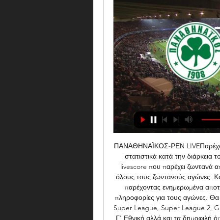
ΠΑΝΑΘΗΝΑΪΚΟΣ-ΡΕΝ LIVEΠαρέχουμε
στατιστικά κατά την διάρκεια 
livescore που παρέχει ζωντανά 
όλους τους ζωντανούς αγώνες. Κα
παρέχοντας ενημερωμένα αποτε
πληροφορίες για τους αγώνες. Θα 
Super League, Super League 2, 
Γ' Εθνική αλλά και τα δημοφιλή