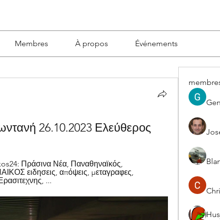
Membres
À propos
Événements
membre
Gen
ωντανή 26.10.2023 Ελεύθερος
Jos
Blan
kos24: Πράσινα Νέα, Παναθηναϊκός, 
ΙΚΟΣ ειδησεις, απόψεις, μεταγραφες, 
ρασιτεχνης, ...
Chri
Hus