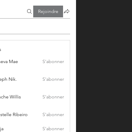
Rejoindre
s
eva Mae
S'abonner
eph Nik.
S'abonner
che Willis
S'abonner
stelle Ribeiro
S'abonner
ja
S'abonner