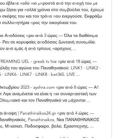
υ έβλεπε πολύ πιο μπροστά από την εποχή του με 
έχω ζήσει για πολλά χρόνια στο συμβούλιο του, έχουμε 
πο σκέψης του και τον τρόπο που ενεργούσε. Εκφράζω 
 συλλυπητήρια προς την οικογένεια του. 

ο Αποδόσεις πριν από 3 ώρες — Όλα τα διαθέσιμα 
- Ρεν σε κορυφαίες αποδόσεις ζωντανή συνομιλία. 
ν από εμάς ή από τρίτους παρόχους ...

MING UEL - greek tv live πριν από 18 ώρες — 
λιξη του αγώνα του Παναθηναϊκού: LINK1 · LINK2 · 
· LINK6 · LINK7 · LINK8 · bet365. LIVE ...

κτωβρίου 2023 - ayshra.com πριν από 8 ώρες — Α1 
ιγκ αναμένεται να είναι η πιο συναρπαστική των 
Ολυμπιακό και τον Παναθηναϊκό να μάχονται ...

 άποψη | Panathinaikos24.gr πριν από 4 ώρες — 
 Παναθηναϊκός, Panathinaikos, Νεα ΠΑΝΑΘΗΝΑΙΚΟΣ 
ς, Μπασκετ, Ποδοσφαιρο, βολει, Ερασιτεχνης, ...
