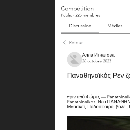
Compétition
Public
·
225 membres
Discussion
Médias
Retour
Алла Игнатова
26 octobre 2023
Παναθηναϊκός Ρεν ζ
πριν από 4 ώρες — Panathinai
Panathinaikos, Νεα ΠΑΝΑΘΗΝΑ
Μπασκετ, Ποδοσφαιρο, βολει, Ε