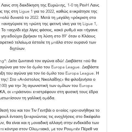
 Λανς στη διεκδίκηση της Ευρώπης, 1-0 τη ΡενH Λανς 
ς της στη Ligue 1 για το 2022, καθώς επικράτησε της 
ι πολύ δυνατά το 2022. Μετά τη μεγάλη πρόκριση στο 
ανηγύρισε τη πρώτη της φετινή νίκη για τη Ligue 1, 
Το παιχνίδι είχε λίγες φάσεις, κακό ρυθμό και πήγαινε 
ι γηπεδούχοι βρήκαν τη λύση στο 89' όταν ο Κλάους 
ξαιρετικό τελείωμα έστειλε τη μπάλα στον ουρανό των 
διχτύων. 

ng*: Δείτε ζωντανά τον αγώνα εδώ! Διαβάστε πού θα 
αγώνα για τον 6ο όμιλο του Europa League. Διαβάστε 
ξη του αγώνα για τον 6ο όμιλο του Europa League. Η 
 της! Στο «Απόστολος Νικολαΐδης» θα φιλοξενήσει ο 
:00) για την 3η αγωνιστική των ομίλων του Europa 
ΚΑ, οι «πράσινοι» επιστρέφουν στη φυσική τους έδρα 
ιμετωπίσουν τη γαλλική ομάδα. 

θεσή του και τον Τιν Γεντβάι ο οποίος προπονήθηκε το 
φουλ ένταση ξεπερνώντας τις ενοχλήσεις στο δικέφαλο 
ν, θα είναι και η μοναδική αλλαγή στην ενδεκάδα των 
πι κόντρα στον Ολυμπιακό, με τον Ρουμπέν Πέρεθ να 