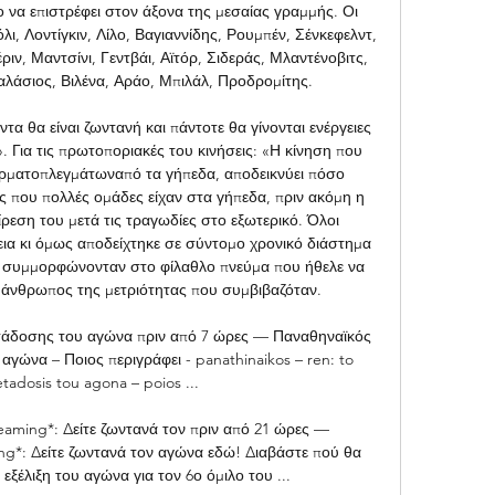
ο να επιστρέφει στον άξονα της μεσαίας γραμμής. Οι 
ι, Λοντίγκιν, Λίλο, Βαγιαννίδης, Ρουμπέν, Σένκεφελντ, 
ν, Μαντσίνι, Γεντβάι, Αϊτόρ, Σιδεράς, Μλαντένοβιτς, 
αλάσιος, Βιλένα, Αράο, Μπιλάλ, Προδρομίτης. 

α θα είναι ζωντανή και πάντοτε θα γίνονται ενέργειες 
». Για τις πρωτοποριακές του κινήσεις: «Η κίνηση που 
ρματοπλεγμάτωναπό τα γήπεδα, αποδεικνύει πόσο 
 που πολλές ομάδες είχαν στα γήπεδα, πριν ακόμη η 
εση του μετά τις τραγωδίες στο εξωτερικό. Όλοι 
ια κι όμως αποδείχτηκε σε σύντομο χρονικό διάστημα 
ν συμμορφώνονταν στο φίλαθλο πνεύμα που ήθελε να 
 άνθρωπος της μετριότητας που συμβιβαζόταν. 

ετάδοσης του αγώνα πριν από 7 ώρες — Παναθηναϊκός 
αγώνα – Ποιος περιγράφει - panathinaikos – ren: to 
tadosis tou agona – poios ...

eaming*: Δείτε ζωντανά τον πριν από 21 ώρες — 
ng*: Δείτε ζωντανά τον αγώνα εδώ! Διαβάστε πού θα 
ξέλιξη του αγώνα για τον 6ο όμιλο του ...