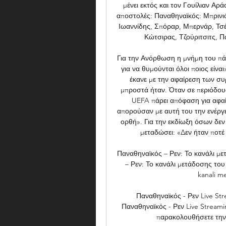
μένει εκτός και τον Γουίλιαν Αρά
αποστολές: Παναθηναϊκός: Μπρινιόλ
Ιωαννίδης, Σπόραρ, Μπερνάρ, Τσέρι
Κώτσιρας, Τζούριτσιτς, Π
Για την Ανόρθωση η μνήμη του πάντ
για να θυμούνται όλοι ποιος είναι
έκανε με την αφαίρεση των συ
μπροστά ήταν. Όταν σε περιόδους
UEFA πάρει απόφαση για αφαίρ
απορούσαν με αυτή του την ενέργε
ορθή». Για την εκδίωξη όσων δε
μεταδώσει: «Δεν ήταν ποτέ
Παναθηναϊκός – Ρεν: Το κανάλι μ
– Ρεν: Το κανάλι μετάδοσης του 
kanali me
Παναθηναϊκός - Ρεν Live Str
Παναθηναϊκός - Ρεν Live Streami
παρακολουθήσετε την ε