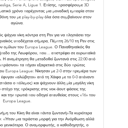
sliga, Serie A, Ligue 1. Επίσης, προσφέρουμε 3D 
ματικό χρόνο παρέχοντας μια μοναδική εμπειρία στον 
θόνη του με play-by-play όλα όσα συμβαίνουν στον 
αγώνα. 

 ψάχνει νίκη κόντρα στη Ρεν για να πλησιάσει την 
αϊκός υποδέχεται σήμερα, Πέμπτη 26/10 τη Ρεν στις 
των ομίλων του Europa League. Ο Παναθηναϊκός θα 
γήπεδο της Λεωφόρου, που… επιστρέφει σε ευρωπαϊκά 
. Η αναμέτρηση θα μεταδοθεί ζωντανά στις 22:00 από 
πράσινοι» τα πήγαν εξαιρετικά στις δύο πρώτες 
ου Europa League: Νίκησαν με 2-0 στην πρεμιέρα των 
 έφυγαν «αλώβητοι» από τη Χάιφα με το 0-0 απέναντι 
σπάσει ο πόλεμος) και ψάχνουν άλλη μία μεγάλη νίκη 
 στόχο της πρόκρισης στις νοκ-άουτ φάσεις της 
η και την πρωτιά που οδηγεί απευθείας στους «16» του 
Europa League. 

ήμη του Κίκη θα είναι πάντα ζωντανή»Τα κυριότερα 
υ: «Ήταν μια τεράστια μορφή για την Ανόρθωση αλλά 
ρο γενικότερα. Ο αναμορφωτής, ο καθοδηγητής, ο 