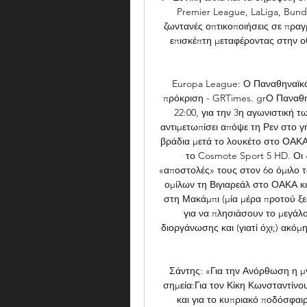
Premier League, LaLiga, Bunde
ζωντανές οπτικοποιήσεις σε πραγ
επισκέπτη μεταφέροντας στην ο
Europa League: Ο Παναθηναϊκός
πρόκριση - GRTimes. grΟ Παναθην
22:00, για την 3η αγωνιστική 
αντιμετωπίσει απόψε τη Ρεν στο 
βράδια μετά το λουκέτο στο ΟΑΚΑ
το Cosmote Sport 5 HD. Οι «
«αποστολές» τους στον 6ο όμιλο τ
ομίλων τη Βιγιαρεάλ στο ΟΑΚΑ κι
στη Μακάμπι (μία μέρα προτού ξε
για να πλησιάσουν το μεγάλο
διοργάνωσης και (γιατί όχι;) ακόμ
Σάντης: «Για την Ανόρθωση η μν
σημεία:Για τον Κίκη Κωνσταντίνο
και για το κυπριακό ποδόσφαι