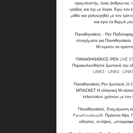
οραματιστής, ένας άνθρωπος πο
πράξεις και όχι με λόγια. Εγώ τον 
μάθει και γαλουχηθεί με τον τρό
και εγώ τα θερμά μου
Παναθηναϊκός - Ρεν Ποδόσφαιρ
στοιχήματα για Παναθηναϊκός 
Μπορούν να οριστού
ΠΑΝΑΘΗΝΑΪΚΟΣ-ΡΕΝ LIVE STREA
Παρακολουθήστε ζωντανά την εξέ
LINK3 · LINK4 · LINK5 
Παναθηναϊκός Ρεν ζωντανή 26 Ο
ΜΠΑΣΚΕΤ Η ελληνική Μπάσκετ Λ
τελευταίων χρόνων με τον 
Παναθηναϊκός, Ενημέρωση και
Panathinaikos24: Πράσινα Νέα,
ειδησεις, απόψεις, μεταγραφε