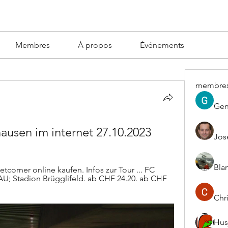
Membres
À propos
Événements
membre
Gen
ausen im internet 27.10.2023
Jos
Blan
tcorner online kaufen. Infos zur Tour ... FC 
U; Stadion Brügglifeld. ab CHF 24.20. ab CHF 
Chri
Hus