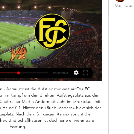
Voir tou
n - Aarau stösst die Aufstiegstür weit aufDer FC 
ion im Kampf um den direkten Aufstiegsplatz aus der 
Cheftrainer Martin Andermatt zieht im Direktduell mit 
 Hause 0:1. Hinter den «Rüebliländern» hievt sich der 
geplatz. Nach dem 3:1 gegen Xamax spricht die 
cher. Und Schaffhausen ist doch eine einnehmbare 
Festung. 
