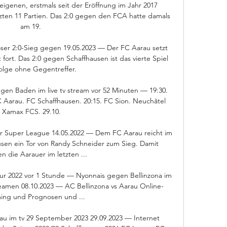
eigenen, erstmals seit der Eröffnung im Jahr 2017 
zten 11 Partien. Das 2:0 gegen den FCA hatte damals 
am 19. 

oser 2:0-Sieg gegen 19.05.2023 — Der FC Aarau setzt 
fort. Das 2:0 gegen Schaffhausen ist das vierte Spiel 
olge ohne Gegentreffer.

n Baden im live tv stream vor 52 Minuten — 19:30. 
 Aarau. FC Schaffhausen. 20:15. FC Sion. Neuchâtel 
Xamax FCS. 29.10.

er Super League 14.05.2022 — Dem FC Aarau reicht im 
sen ein Tor von Randy Schneider zum Sieg. Damit 
n die Aarauer im letzten ...

our 2022 vor 1 Stunde — Nyonnais gegen Bellinzona im 
eamen 08.10.2023 — AC Bellinzona vs Aarau Online-
ing und Prognosen und ...

u im tv 29 September 2023 29.09.2023 — Internet 