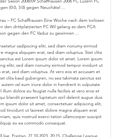
der Saison 2008/09 Schaffhausen 2006 FC Luzern FC 
gen (0:0, 3:0) gegen Neuchâtel ...

rau – FC Schaffhausen Eine Woche nach dem torlosen 
 den drittplatzierten FC Wil gelang es dem FCA 
aison gegen den FC Vaduz zu gewinnen ...

nsetetur sadipscing elitr, sed diam nonumy eirmod 
re magna aliquyam erat, sed diam voluptua. Stet clita 
sanctus est Lorem ipsum dolor sit amet. Lorem ipsum 
cing elitr, sed diam nonumy eirmod tempor invidunt ut 
erat, sed diam voluptua. At vero eos et accusam et 
et clita kasd gubergren, no sea takimata sanctus est 
autem vel eum iriure dolor in hendrerit in vulputate 
illum dolore eu feugiat nulla facilisis at vero eros et 
ui blandit praesent luptatum zzril delenit augue duis 
orem ipsum dolor sit amet, consectetuer adipiscing elit, 
 tincidunt ut laoreet dolore magna aliquam erat 
niam, quis nostrud exerci tation ullamcorper suscipit 
t aliquip ex ea commodo consequat. 

 live. Freitag, 27.10.2023. 20:15. Challenge League 