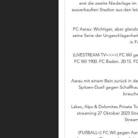
erst die zweite Niederlage im 
ausverkauften Stadion aus den let
FC Aarau: Wichtiger, aber glanzl
seine Serie der Ungeschlagenheit 
in F
(LIVESTREAM-TV>>>>) FC Wil gege
FC Wil 1900. FC Baden. 20:15. FC
Aarau mit einem Bein zurück in d
Spitzen-Duell gegen Schaffhau
brauche
Lakes, Alps & Dolomites Private T
streaming 27 Oktober 2023 Str
Stream
(FUßBALL<) FC Wil gegen Aara