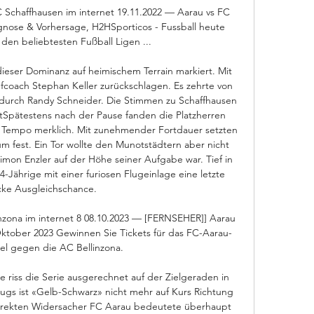
 Schaffhausen im internet 19.11.2022 — Aarau vs FC 
gnose & Vorhersage, H2HSporticos - Fussball heute 
 den beliebtesten Fußball Ligen ...

er Dominanz auf heimischem Terrain markiert. Mit 
coach Stephan Keller zurückschlagen. Es zehrte von 
 durch Randy Schneider. Die Stimmen zu Schaffhausen 
stSpätestens nach der Pause fanden die Platzherren 
s Tempo merklich. Mit zunehmender Fortdauer setzten 
um fest. Ein Tor wollte den Munotstädtern aber nicht 
mon Enzler auf der Höhe seiner Aufgabe war. Tief in 
4-Jährige mit einer furiosen Flugeinlage eine letzte 
cke Ausgleichschance. 

zona im internet 8 08.10.2023 — [FERNSEHER]] Aarau 
Oktober 2023 Gewinnen Sie Tickets für das FC-Aarau-
el gegen die AC Bellinzona.

 riss die Serie ausgerechnet auf der Zielgeraden in 
lugs ist «Gelb-Schwarz» nicht mehr auf Kurs Richtung 
irekten Widersacher FC Aarau bedeutete überhaupt 