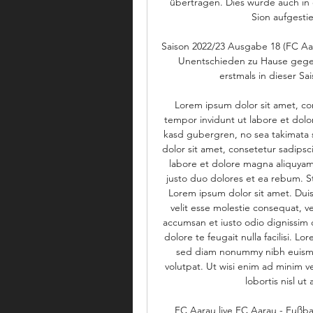
übertragen. Dies wurde auch in 
Sion aufgestie
Saison 2022/23 Ausgabe 18 (FC Aa
Unentschieden zu Hause gegen
erstmals in dieser S
Lorem ipsum dolor sit amet, co
tempor invidunt ut labore et dolo
kasd gubergren, no sea takimata 
dolor sit amet, consetetur sadips
labore et dolore magna aliquyam 
justo duo dolores et ea rebum. St
Lorem ipsum dolor sit amet. Duis 
velit esse molestie consequat, vel 
accumsan et iusto odio dignissim q
dolore te feugait nulla facilisi. L
sed diam nonummy nibh euismod
volutpat. Ut wisi enim ad minim ve
lobortis nisl u
FC Aarau live FC Aarau - Fußball