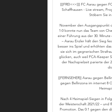
[[[FREI<<<]]] FC Aarau gegen FC
Schaffhausen - Live stream, Pro
Stöbern Sie in
November den Ausgangspunkt dies
1:0 konnte nun das Team von Chef
einer Führung aus der 30. Minute
– Aarau Enzler hält den Sieg fe
besser ins Spiel und erhöhten da
sie sich im gegnerischen Strafra
glücken, auch weil FCA-Keeper Si
der Nachspielzeit parierte der 2
di
[[FERNSEHER]] Aarau gegen Bellin
gegen Bellinzona im internet 8 
Heimspi
Nach 4 Heimspiel-Siegen in Folge
der Meisterschaft 2021/22 – und f
Promotion. Das 0:1 gegen den d