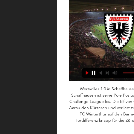
Wertvolles 1:0 in Schaffhause
Schaffhausen ist seine Pole Posit
Challenge League los. Die Elf von 
Aarau den Kürzeren und verliert zu
FC Winterthur auf den Barra
Tordifferenz knapp für die Zür