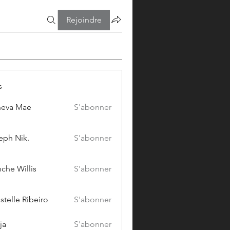
Rejoindre
s
eva Mae
S'abonner
eph Nik.
S'abonner
che Willis
S'abonner
stelle Ribeiro
S'abonner
ja
S'abonner