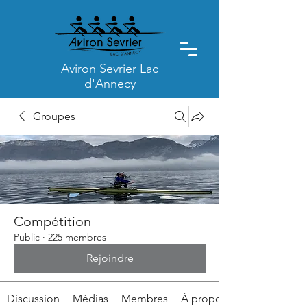
Aviron Sevrier Lac
d'Annecy
Groupes
Compétition
Public
·
225 membres
Rejoindre
Discussion
Médias
Membres
À propos