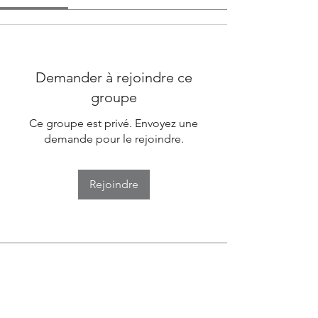
Demander à rejoindre ce
groupe
Ce groupe est privé. Envoyez une
demande pour le rejoindre.
Rejoindre
À propos
Bienvenue dans le groupe ! Vous
pouvez communiquer avec d'au
...
Lire plus