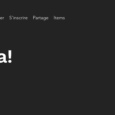
er
S'inscrire
Partage
Items
a!