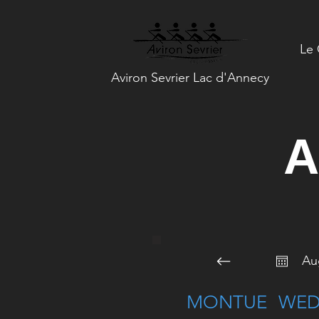
Le 
Aviron Sevrier Lac d'Annecy
A
Au
MON
TUE
WE