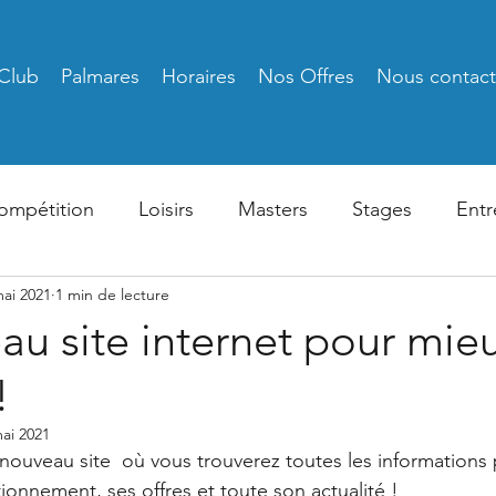
Club
Palmares
Horaires
Nos Offres
Nous contact
ompétition
Loisirs
Masters
Stages
Entr
mai 2021
1 min de lecture
u site internet pour mie
!
ai 2021
nouveau site  où vous trouverez toutes les informations 
ionnement, ses offres et toute son actualité ! 