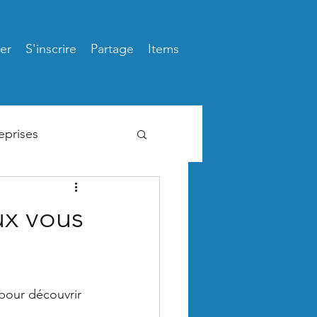
er
S'inscrire
Partage
Items
eprises
ux vous
pour découvrir 