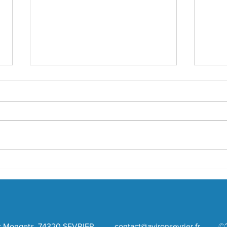
Loto 
8-9 et 10 Mai 2026
te des Mongets, 74320 SEVRIER
contact@avironsevrier.fr
©202