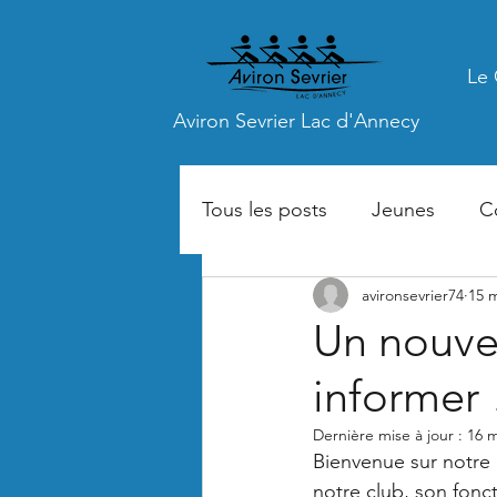
Le 
Aviron Sevrier Lac d'Annecy
Tous les posts
Jeunes
C
avironsevrier74
15 
Un nouvea
informer 
Dernière mise à jour :
16 m
Bienvenue sur notre 
notre club, son fonct