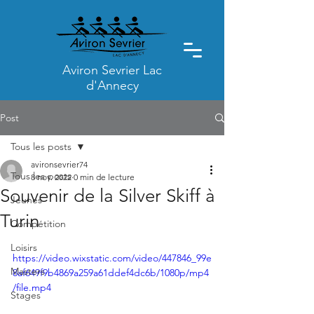
Aviron Sevrier Lac
d'Annecy
Post
Tous les posts
avironsevrier74
Tous les posts
8 nov. 2022
0 min de lecture
Souvenir de la Silver Skiff à
Jeunes
Turin
Compétition
Loisirs
https://video.wixstatic.com/video/447846_99e
Masters
8af649f9b4869a259a61ddef4dc6b/1080p/mp4
/file.mp4
Stages