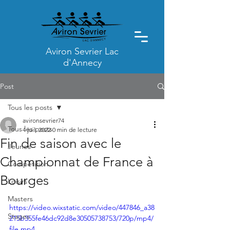
Aviron Sevrier Lac
d'Annecy
Post
Tous les posts
avironsevrier74
Tous les posts
4 juil. 2022
0 min de lecture
Fin de saison avec le
Jeunes
Championnat de France à
Compétition
Bourges
Loisirs
Masters
https://video.wixstatic.com/video/447846_a38
Stages
215b355fe46dc92d8e30505738753/720p/mp4/
file.mp4