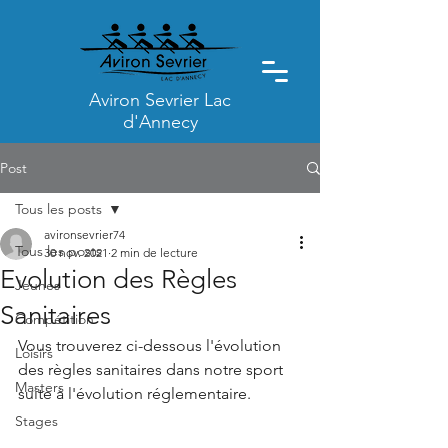
Aviron Sevrier Lac
d'Annecy
Post
Tous les posts
avironsevrier74
Tous les posts
30 nov. 2021
2 min de lecture
Evolution des Règles
Jeunes
Sanitaires
Compétition
Vous trouverez ci-dessous l'évolution 
Loisirs
des règles sanitaires dans notre sport 
Masters
suite à l'évolution réglementaire.
Stages