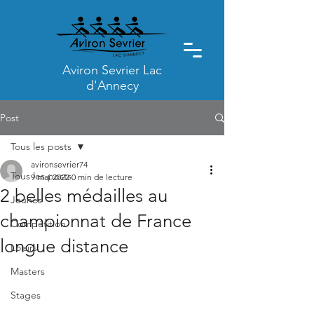
Aviron Sevrier Lac
d'Annecy
Post
Tous les posts
avironsevrier74
Tous les posts
9 mai 2022
0 min de lecture
2 belles médailles au
Jeunes
championnat de France
Compétition
longue distance
Loisirs
Masters
Stages