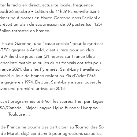
r la radio en direct, actualité locale, fréquence 
Jeudi 26 octobre • Édition de 11h59 Ramonville-Saint-
rimer neuf postes en Haute-Garonne dans l'éolienLe 
prévoit un plan de suppression de 50 postes (sur 125) 
éolien terrestre en France. 

en Haute-Garonne, une "casse sociale" pour le syndicat 
FC: gagner à Anfield, c'est si rare pour un club 
à Anfield ce jeudi soir (21 heures sur France Bleu 
enceinte mythique où les clubs français ont très peu 
rance 2024: dans les Pyrénées, Saint-Lary travaille sur 
'avenirLe Tour de France revient au Pla d'Adet l'été 
a gagné en 1974. Depuis, Saint-Lary a aussi ouvert le 
avec une première arrivée en 2018. 

t et programmes télé Voir les scores: Trier par: Ligue 
SA/Canada - Major League Ligue Europa: Liverpool-
Toulouse ...

XV de France ne pourra pas participer au Tournoi des Six 
 de Muret, déjà condamné pour agressions sexuelles, 