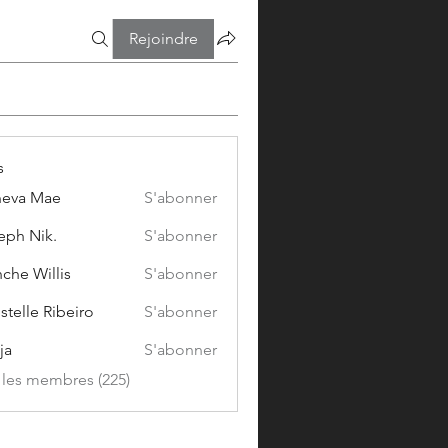
Rejoindre
s
eva Mae
S'abonner
eph Nik.
S'abonner
che Willis
S'abonner
stelle Ribeiro
S'abonner
ja
S'abonner
s les membres (225)