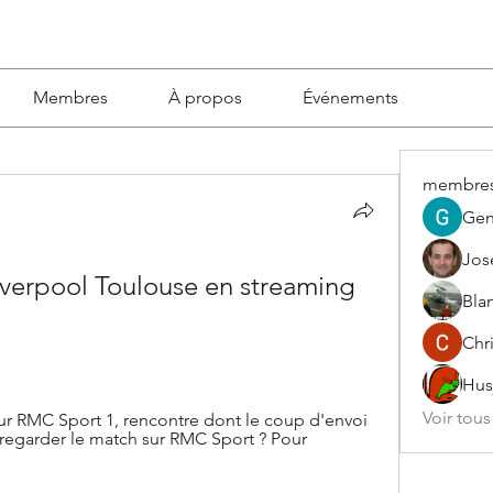
Membres
À propos
Événements
membre
Gen
Jos
Liverpool Toulouse en streaming 
Blan
Chri
Hus
Voir tou
n sur RMC Sport 1, rencontre dont le coup d'envoi 
egarder le match sur RMC Sport ? Pour 