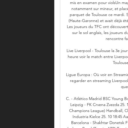
mis en examen pour violsUn magn
notamment sur mineur, et placé 
parquet de Toulouse ce mardi. Si
(Haute-Garonne) et avait déjà ét
Les joueurs du TFC ont découvert 
sur le sol anglais, les joueurs d
rencontre fa
Live Liverpool - Toulouse la 3e jo
heure voir le match entre Liverpo
Toulouse
Ligue Europa : Où voir en Streamin
regarder en streaming Liverpool
quel
C. - Atlético Madrid BSC Young Bo
Leipzig - FK Crvena Zvezda 25. 
Champions League) Handball, Ch
Industria Kielce 25. 10 18:45 
Barcelona - Shakhtar Donetsk Fe