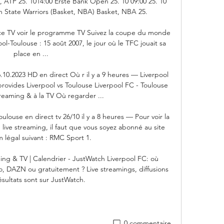
, ATP 25. 1014:00 Erste Bank Open 25. 10 09:00 25. 10 
 State Warriors (Basket, NBA) Basket, NBA 25. 

ance TV voir le programme TV Suivez la coupe du monde 
ol-Toulouse : 15 août 2007, le jour où le TFC jouait sa 
place en ...

.10.2023 HD en direct Où r il y a 9 heures — Liverpool 
rovides Liverpool vs Toulouse Liverpool FC - Toulouse 
treaming & à la TV Où regarder ...

ulouse en direct tv 26/10 il y a 8 heures — Pour voir la 
live streaming, il faut que vous soyez abonné au site 
 légal suivant : RMC Sport 1.

ing & TV | Calendrier - JustWatch Liverpool FC: où 
, DAZN ou gratuitement ? Live streamings, diffusions 
ésultats sont sur JustWatch.
0 commentaire