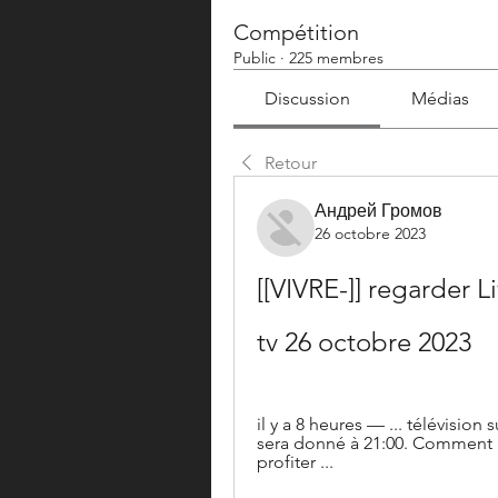
Compétition
Public
·
225 membres
Discussion
Médias
Retour
Андрей Громов
26 octobre 2023
[[VIVRE-]] regarder 
tv 26 octobre 2023
il y a 8 heures — ... télévisio
sera donné à 21:00. Comment r
profiter ...