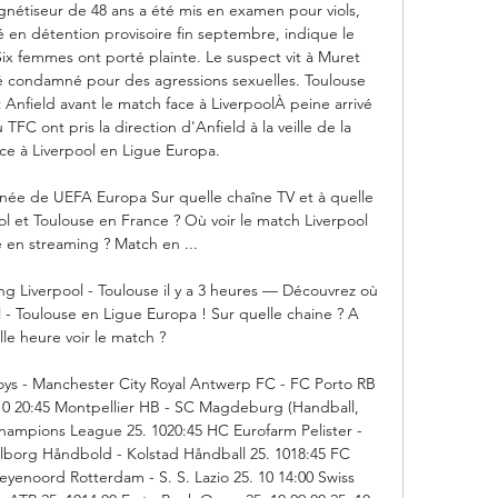
étiseur de 48 ans a été mis en examen pour viols, 
en détention provisoire fin septembre, indique le 
x femmes ont porté plainte. Le suspect vit à Muret 
é condamné pour des agressions sexuelles. Toulouse 
Anfield avant le match face à LiverpoolÀ peine arrivé 
u TFC ont pris la direction d'Anfield à la veille de la 
ce à Liverpool en Ligue Europa. 

urnée de UEFA Europa Sur quelle chaîne TV et à quelle 
ol et Toulouse en France ? Où voir le match Liverpool 
 en streaming ? Match en ...

g Liverpool - Toulouse il y a 3 heures — Découvrez où 
 - Toulouse en Ligue Europa ! Sur quelle chaine ? A 
le heure voir le match ?

ys - Manchester City Royal Antwerp FC - FC Porto RB 
10 20:45 Montpellier HB - SC Magdeburg (Handball, 
ampions League 25. 1020:45 HC Eurofarm Pelister - 
Aalborg Håndbold - Kolstad Håndball 25. 1018:45 FC 
yenoord Rotterdam - S. S. Lazio 25. 10 14:00 Swiss 