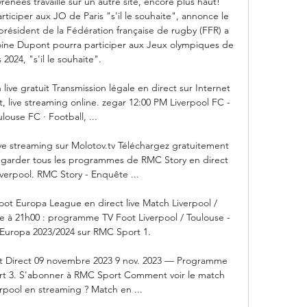
nées travaille sur un autre site, encore plus haut! 
iciper aux JO de Paris "s'il le souhaite", annonce le 
 président de la Fédération française de rugby (FFR) a 
oine Dupont pourra participer aux Jeux olympiques de 
 2024, "s'il le souhaite". 

 live gratuit Transmission légale en direct sur Internet 
it, live streaming online. zegar 12:00 PM Liverpool FC - 
louse FC · Football, ...

ve streaming sur Molotov.tv Téléchargez gratuitement 
regarder tous les programmes de RMC Story en direct 
iverpool. RMC Story - Enquête ...

oot Europa League en direct live Match Liverpool / 
re à 21h00 : programme TV Foot Liverpool / Toulouse - 
 Europa 2023/2024 sur RMC Sport 1.

ot Direct 09 novembre 2023 9 nov. 2023 — Programme 
ort 3. S'abonner à RMC Sport Comment voir le match 
rpool en streaming ? Match en ...
