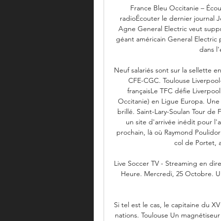
France Bleu Occitanie – Écoute
radioÉcouter le dernier journal 
Agne General Electric veut supp
géant américain General Electric 
dans l'
Neuf salariés sont sur la sellette 
CFE-CGC. Toulouse Liverpool-T
françaisLe TFC défie Liverpool 
Occitanie) en Ligue Europa. Une 
brillé. Saint-Lary-Soulan Tour de F
un site d'arrivée inédit pour l
prochain, là où Raymond Poulidor 
col de Portet, 
Live Soccer TV - Streaming en direc
Heure. Mercredi, 25 Octobre. U
Si tel est le cas, le capitaine du 
nations. Toulouse Un magnétiseur