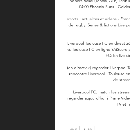
Indoors Basel (Tennis, ATP) Tennis
04:00 Phoenix Suns - Golden
sports : actualités et vidéos - Fr
de rugby. Séries & fictions Liverpo
Liverpool Toulouse FC en direct 26
vs Toulouse FC en ligne ?AiScore p
FC: En live s
(en direct>>) regarder Liverpool To
rencontre Liverpool - Toulouse en 
de stream
Liverpool FC: match live stream
regarder aujourd'hui ? Prime Video
TV et r
0