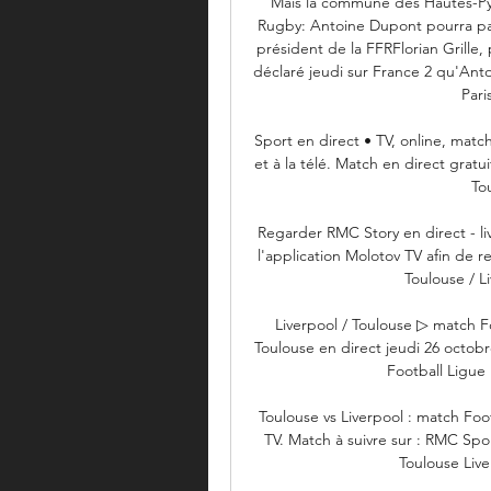
Mais la commune des Hautes-Pyré
Rugby: Antoine Dupont pourra part
président de la FFRFlorian Grille,
déclaré jeudi sur France 2 qu'Ant
Paris
Sport en direct • TV, online, match
et à la télé. Match en direct gratu
Tou
Regarder RMC Story en direct - li
l'application Molotov TV afin de 
Toulouse / L
Liverpool / Toulouse ▷ match F
Toulouse en direct jeudi 26 octob
Football Ligue
Toulouse vs Liverpool : match Fo
TV. Match à suivre sur : RMC Sp
Toulouse Live